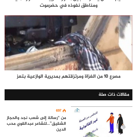
ومناطق نفوذه في حضرموت
مصرع 10 من الغزاة ومرتزقتهم بمديرية الوازعية بتعز
مقالات ذات صلة
697
من “رسالة إلى شعب نجد والحجاز
الشقيق”…للشاعر عبدالقوي محب
الدين