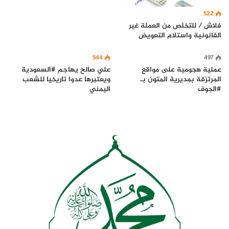
522
فلاش / للتخلص من العملة غير
القانونية واستلام التعويض
544
497
عملية هجومية على مواقع
علي صالح يهاجم #السعودية
المرتزقة بمديرية المتون بـ
ويعتبرها عدوا تاريخيا للشعب
#الجوف
اليمني