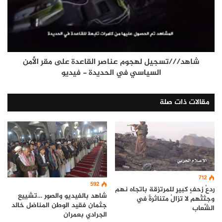
شاهد///تسجيل لهجوم عناصر القاعدة على مقر الأمن
السياسي في الحديدة - فيديو
مقالات ذات صلة
712
592
ردعُ زحفٍ كبيرٍ للمرتزقة باتجاه نهم
شاهد بالفيديو والصور …تشييع
وجثثُهم لا تزالُ متناثرةً في
جثمان فقيد الوطن المناضل خالد
الشَّعاب
الجرادي بعمران