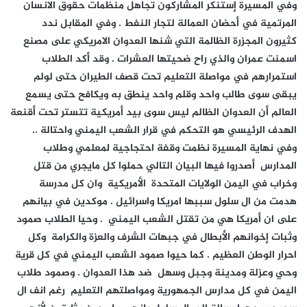
وفي المسيرة إستنكر المشاركون تجاهل منظمات حقوق الانسان
المرتمية في أحضان العمالة لتجار النفط . وفي المقابل ندد
كثيرون المجزرة الظالمة التي شنها العدوان الامريكي على مصنع
اسمنت عمران والذي راح ضحيتها العشرات . وقد أكد الطلاب
استمرارهم في مواصلة التعليم تحت قصف الطيران حتى لولم
يبقى سوى طالب واحد وقلم واحد ينطق به ويكافح حتى يسمع
العالم أن العدوان الظالم ليس سوى بيد أمريكية تتستر تحت أقنعة
الهدف الرئيسي هو التحكم في قرار الشعب اليمني واحتالة ..
وفي نهاية المسيرة نظمت وقفة احتجاجية لمعلمي وطلاب
المدارس أصدروا فيها البيان التالي حملوا كل مايجري من قتل
وخراب في اليمن الولايات المتحدة الأمريكية وان كل مدرسة
هدمت من ال سلول سببها امريكا واسرائيل . موكدين في بيانهم
على ان أمريكا هي من تقتل الشعب اليمني . وحيا الطلاب صمود
وثبات إخوانهم الأبطال في جبهات الشرف والعزة والكرامة وكل
احرار الوطن العظيم . كما حيوا صمود الشعب اليمني في كل قرية
وحي وعزلة ومدينة وجبل وسهل ضد هذا العدوان . وصمود طلاب
اليمن في كل مدارس الجمهورية ومواصلتهم التعليم رغم انف ال