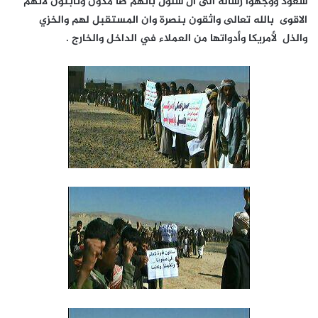
سعود ووجهوا رسالة الى ال سلول بانهم صا مدون وثابتون لأنهم
الاقوى بالله تعالى واثقون بنصرة وان المستقبل لهم والخزي
والذل لأمريكا وأدواتها من العملاء في الداخل والخارج .