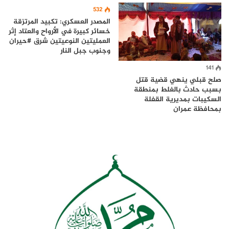
532
المصدر العسكري: تكبيد المرتزقة
خسائر كبيرة في الأرواح والعتاد إثر
العمليتين النوعيتين شرق #حيران
وجنوب جبل النار
141
صلح قبلي ينهي قضية قتل
بسبب حادث بالغلط بمنطقة
السكيبات بمديرية القفلة
بمحافظة عمران