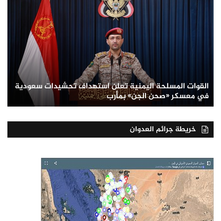
القوات المسلحة اليمنية تعلن استهداف تحشيدات سعودية
في معسكر «صحن الجن» بمأرب
خريطة جرائم العدوان