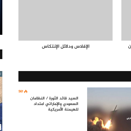
ن
الإفلاس ودلائل الإنتكاس
561
السيد قائد الثورة / النظامان
السعودي والإماراتي امتداد
للهيمنة الأمريكية