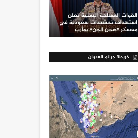
القوات المسلحة اليمنية تعلن
استهداف تحشيدات سعودية في
معسكر «صحن الجن» بمأرب
خريطة جرائم العدوان