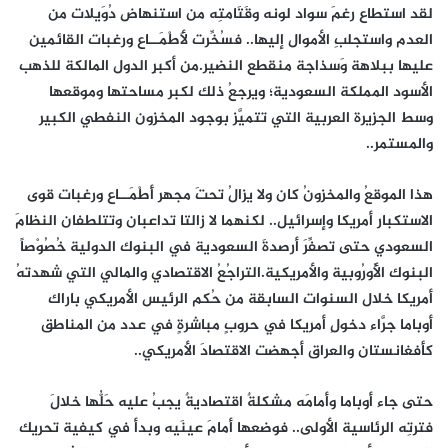
لقد استطاع رغمَ سواد لونه وقَتَامتِه من استنهاض دُوَيلات من
العدم واستجلبِ الأموال إليها.. فسُخِّرت لأَطْمَــاع ورغبات القائمين
عليها ببلاهة وَسذاجة منقطع النضير.من أكبرِ الدول المالكة للذهب
الأسود المملكة السعودية؛ ويرجعُ ذلك لكبر مساحتها وموقعها
وسط الجزيرة العربية التي تتميَّز بوجود المخزون النفطي الكبير
والمستمر..
هذا الموقعُ والمخزونُ كان ولا يزالُ تحتَ مجهر أَطْمَــاع ورغبات قوى
الاستكبار أمريكا وإسرائيل.. لكنهما لا زالتا تداعبان وتتلطفان النظامَ
السعودي حتى تصفِّرَ أرصدةَ السعودية في البنوك الدولية خُصُوْصاً
البنوك الأُورُوبية والأمريكية.التراجُعُ الاقتصادي والمالي التي شهدتهُ
أمريكا خلال السنوات السابقة من حُكم الرئيس الأمريكي باراك
أوباما جرَّاء دخولِ أمريكا في حروبٍ مباشرةٍ في عدد من المناطق
كأفغانستان والعراق أجهضت الاقتصادَ الأمريكي..
حتى جاء أوباما وأمامَه مشكلةٌ اقتصاديةٌ يجبُ عليه حَلُّها خلالَ
فترتِه الرئاسية الأولى.. فوضعها أمامَ عينَيه وبدأ في كيفية تحريك