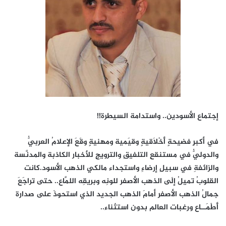
إجتماع الأسودين.. واستدامة السيطرة!!
في أكبرِ فضيحةٍ أَخْلَاقيةٍ وقيَمية ومهنيةٍ وقَعَ الإعلامُ العربيُّ
والدوليُّ في مستنقعِ التلفيقِ والترويجِ للأخبار الكاذبة والمدنَّسة
والزائفةِ في سبيلِ إرضاءِ واستجداء مالكي الذهب الأسود.كانت
القلوبُ تميلُ إلَى الذهب الأصفر للونِه وبريقِه اللمَّاع.. حتى تراجَعَ
جمالُ الذهب الأصفر أمامَ الذهب الجديد الذي استحوذَ على صدارة
أَطْمَــاع ورغبات العالم بدون استثناء..