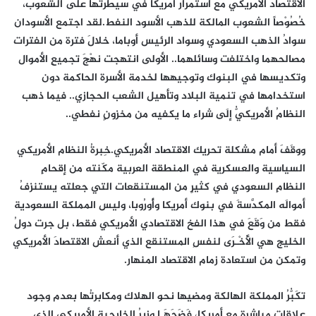
الاقتصاد الأمريكي مع استمرار أمريكا في سيطرتها على الشعوب،
خُصُوْصاً الشعوب المالكة للذهب الأسود النفط.لقد اجتمع الأسودان
سوادُ الذهب السعودي وسواد الرئيس أوباما، خلالَ فترة من الفترات
مصالحهما واختلفت وسائلهما.. الأولى انتهجت نهْجَ تجميعِ الأموال
وتكديسها في البنوك وتوجيهها لخدمة الأسرة الحاكمة دون
استخدامها في تنمية البلاد وتأهيل الشعب الحجازي.. فيما ذهب
النظامُ الأمريكيُّ إلَى شراء ما يكفيه من مخزونٍ نفطي..
ووقَفَ أمام مشكلة تحريك الاقتصاد الأمريكي.خِبرةُ النظام الأمريكي
السياسية والعسكرية في المنطقة العربية مكّنته من إقحامِ
النظامِ السعودي في كثيرٍ من المستنقعات التي جعلته يستنزفُ
أموالَه المكدَّسةَ في بنوك أمريكا وأُورُوبا، وليس المملكة السعودية
فقط من وَقَعَ في هذا الفخ الاقتصادي الأمريكي فقط، بل جرت دولُ
الخليج هي الأُخْـرَى لنفسِ المستنقع الذي أنعش الاقتصادَ الأمريكي
وتمكن من استعادة زمام الاقتصاد المنهار.
تكَبُّرُ المملكة الهالكة ومضيها نحو الهلاك ومكابرتُها بعدم وجود
علاقاتٍ مباشرةٍ مع أمريكا، فَضَحَهَـا وزيرُ الخارجية الأمريكي الذي