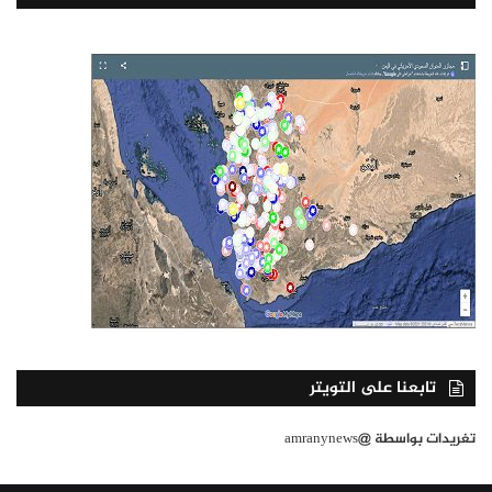
تابعنا على التويتر
تغريدات بواسطة @amranynews