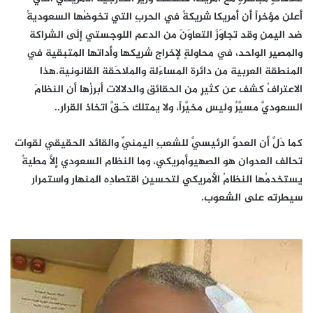
أعلن مؤخراً أن أمريكا شريكةٌ في الحربِ التي تخوضُها السعوديةُ
ضد اليمنِ وقد تجاوَزَ التعاوَنَ من الدعم اللوجستي إلَى الشراكة
والمصير الواحد، في محاولةٍ لإخراج شريكها وأداتها المتبقية في
المنطقة العربية من دائرة المساءَلة والملاحَقة القانونية.هذا
الاعترافُ كشف عن كثيرٍ من الحقائق والدلالات أبرزُها أن النظامَ
السعوديَّ مسيَّرٌ وليس مخيَّراً، ولا يمتلك حَـقَّ اتخاذ القرار..
كما دَلَّ أن العدوَّ الرئيسيَّ للشعبِ اليمنيِّ والقائد الحقيقي لقوات
تحالف العدوان هو الصهيوأمريكي، وما النظام السعودي إلَّا مطيةٌ
يستخدمُها النظامُ الأمريكي لتحسينِ اقتصادِه المنهارِ واستمرار
سيطرته على الشعوب.