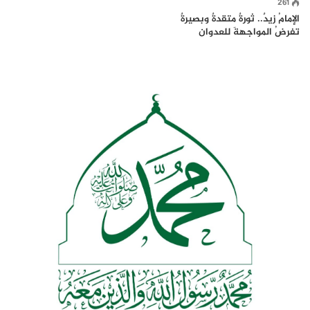
261
الإمامُ زيدٌ.. ثورةٌ متقدةٌ وبصيرةٌ
تفرضُ المواجهةَ للعدوان