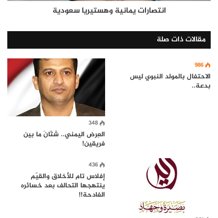
انتصارات يمانية وهستيريا سعودية
مقالات ذات صلة
986
الاحتفال بالمولد النبوي ليس
بدعة..
348
العِرض اليمني.. شتّانَ ما بين
فريقين!
436
إفلاس تام للأخلاق والقيّم
ينتهجها التحالف بعد خسائره
الفادحة!!