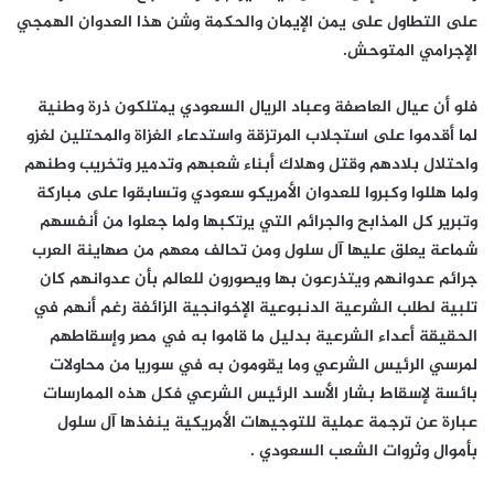
على التطاول على يمن الإيمان والحكمة وشن هذا العدوان الهمجي
الإجرامي المتوحش.
فلو أن عيال العاصفة وعباد الريال السعودي يمتلكون ذرة وطنية
لما أقدموا على استجلاب المرتزقة واستدعاء الغزاة والمحتلين لغزو
واحتلال بلادهم وقتل وهلاك أبناء شعبهم وتدمير وتخريب وطنهم
ولما هللوا وكبروا للعدوان الأمريكو سعودي وتسابقوا على مباركة
وتبرير كل المذابح والجرائم التي يرتكبها ولما جعلوا من أنفسهم
شماعة يعلق عليها آل سلول ومن تحالف معهم من صهاينة العرب
جرائم عدوانهم ويتذرعون بها ويصورون للعالم بأن عدوانهم كان
تلبية لطلب الشرعية الدنبوعية الإخوانجية الزائفة رغم أنهم في
الحقيقة أعداء الشرعية بدليل ما قاموا به في مصر وإسقاطهم
لمرسي الرئيس الشرعي وما يقومون به في سوريا من محاولات
بائسة لإسقاط بشار الأسد الرئيس الشرعي فكل هذه الممارسات
عبارة عن ترجمة عملية للتوجيهات الأمريكية ينفذها آل سلول
بأموال وثروات الشعب السعودي .