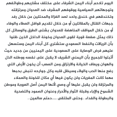
اليوم تلاحم أبناء اليمن الشرفاء على مختلف مشاربهم وطوائفهم
وتوجهاتهم السياسية ووقوفهم المشرف ضد العدوان ومرتزقته
وتخندقهم في خندق واحد لصد الغزاة والمحتلين من خلال رفد
جبهات القتال بالمقاتلين أو من خلال تقديم قوافل العطاء والوفاء
أو من خلال المواقف المناهضة للعدوان بشتى الطرق والوسائل كل
ذلك يمثل صفعة قوية لقوى العدوان وخونة الداخل الذين ظنوا
بأن الريالات والنفط السعودي ستشتري كل أبناء اليمن وستسهل
عليهم فرض الوصاية على السعودية على اليمنيين من جديد حيث
أثبتوا للجميع بأن اليمني الشريف لا يقبل على نفسه ووطنه الذل
والهوان ويعاف الخيانة والارتزاق ومن الصعب أن يخون الأرض التي
رضع منها الحب والولاء وسيظل قلبه وكل جوارحه تنبض بحبها
مهما كانت المغريات ولن يكون فيها أي مكان للخونة والعملاء
والمرتزقة ولن يقبل عليها أي وصي لأنها اليمن أصل العروبة وموطن
الشموخ والإباء وقبلة الثوار والأحرار وعنوان الصمود والتضحية
والبطولة والفداء . وحتى الملتقى …..دمتم سالمين .