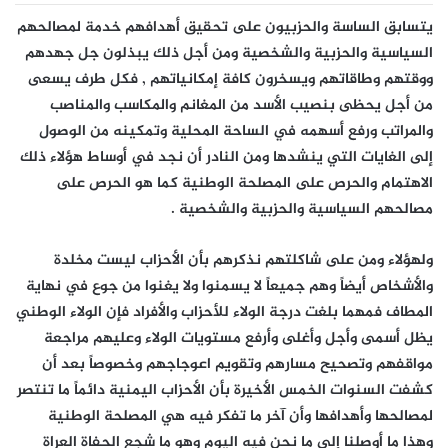
يتسابق الساسة والحزبيون على تحقيق أهدافهم خدمة لمصالحهم
السياسية والحزبية والشخصية ومن أجل ذلك يبذلون جل جهدهم
ووقتهم وطاقاتهم ويسخرون كافة إمكانياتهم , فكل طرف يسعى
من أجل يحظى بنصيب الأسد من المغانم والمكاسب والمناصب
والمراتب ورفع أسهمه في الساحة المحلية وتمكينه من الوصول
إلى الغايات التي ينشدها ومن النادر أن نجد في أوساط هؤلاء ذلك
الاهتمام والحرص على المصلحة الوطنية كما هو الحرص على
مصالحهم السياسية والحزبية والشخصية .
ولهؤلاء ومن على شاكلتهم نذكرهم بأن الأحزاب ليست مخلدة
والأشخاص أيضاً وهم جميعاً لا يسمنوا ولا يغنوا من جوع في نهاية
المطاف فمهما بلغت درجة الولاء للأحزاب والأفراد فإن الولاء الوطني
يظل أسمى وأجل وأغلى وأرفع مستويات الولاء وعليهم مراجعة
مواقفهم وتصحيح مسارهم وتقويم اعوجاجهم وخصوصاً بعد أن
كشفت السنوات الخمس الأخيرة بأن الأحزاب اليمنية دائماً ما تنتصر
لمصالحها وأهدافها وأن آخر ما تفكر فيه هي المصلحة الوطنية
وهذا ما أوصلنا إلى ما نحن فيه اليوم وهو ما شجع الحفاة العراة