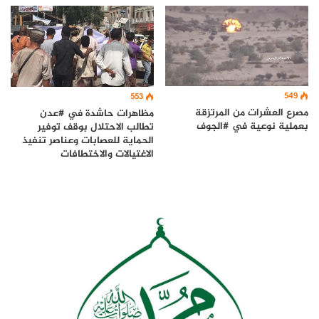
549
553
مصرع العشرات من المرتزقة
مظاهرات حاشدة في #عدن
بعملية نوعية في #الجوف
تطالب الاحتلال بوقف توفير
الحماية للعصابات وعناصر تنفيذ
الاغتيالات والاختطافات