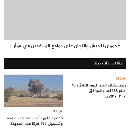
هجومان للجيش واللجان على مواقع المنافقين في #مأرب
مقالات ذات صلة
528
رصد بشائر النصر ليوم الثلاثاء 18
صفر 1438هـ والموافق
7_11_2017مـ
336
13 غارة على مأرب والجوف وصعدة
وتسجيل 185 خرقا في الحديدة