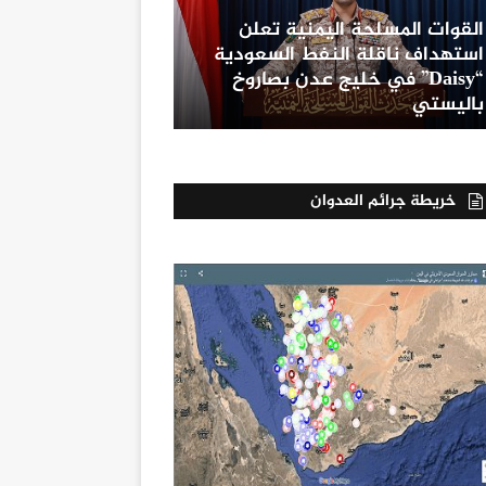
القوات المسلحة اليمنية تعلن
استهداف ناقلة النفط السعودية
“Daisy” في خليج عدن بصاروخ
باليستي
خريطة جرائم العدوان