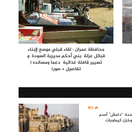
محافظة عمران : لقاء قبلي موسع لإبناء
قبائل عزلة بني أحكم مديرية السودة و
تسيير قافلة غذائية دعما ومسانده (
تفاصيل + صور)
602
تحدة: “داعش” أعدم
وخزن كيماويات