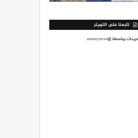
تابعنا على التويتر
يدات بواسطة @amranynews