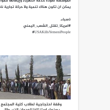
المؤسسة لعودة خدمة الكهرباء وإيصالها للمواطن
يمكن ان تكون هناك تنمية ولا حركة تجارية نا
*سباء.
‫#‏امريكا_تقتل_الشعب_اليمني‬
‪#‎USAKillsYemeniPeople
وقفة احتجاجية لطلاب كلية المجتمع
بصنعاء استنكارا للعدوان الذي طال