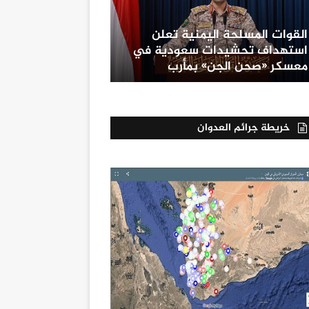
القوات المسلحة اليمنية تعلن
استهداف تحشيدات سعودية في
معسكر «صحن الجن» بمأرب
خريطة جرائم العدوان