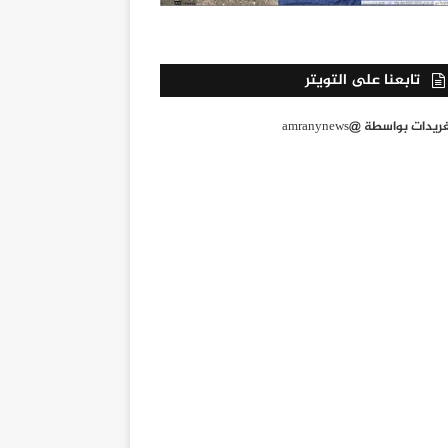
تابعنا على التويتر
يدات بواسطة @amranynews