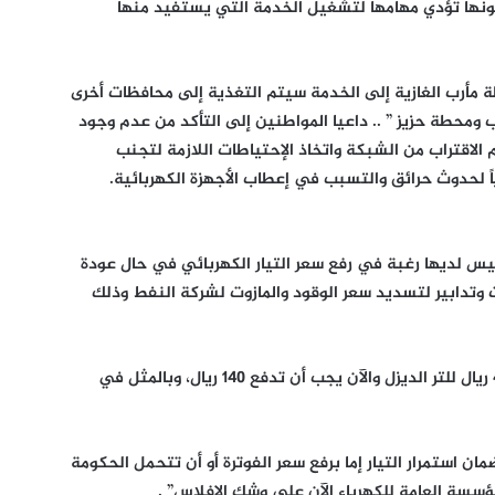
كونها تؤدي مهامها لتشغيل الخدمة التي يستفيد منها
مأرب الغازية إلى الخدمة سيتم التغذية إلى محافظات أخرى
ومحطة حزيز ” .. داعيا المواطنين إلى التأكد من عدم وجود
لاقتراب من الشبكة واتخاذ الإحتياطات اللازمة لتجنب
اً لحدوث حرائق والتسبب في إعطاب الأجهزة الكهربائية.
يس لديها رغبة في رفع سعر التيار الكهربائي في حال عودة
ت وتدابير لتسديد سعر الوقود والمازوت لشركة النفط وذلك
وأوضح أن المؤسسة كانت في السابق تدفع 40 ريال للتر الديزل والآن يجب أن تدفع 140 ريال، وبالمثل في
ان استمرار التيار إما برفع سعر الفوترة أو أن تتحمل الحكومة
مؤسسة العامة للكهرباء الآن على وشك الإفلاس” .