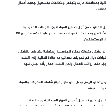
مالية ومحافظة مأرب بتوفير الإمكانيات وتسهيل جهود أعمال
حطات .
الكهرباء من أجل تحفيز المواطنين والجهات الحكومية
على دفع مديونية مؤسسة الكهرباء لديهم، حيث تصل مديونية الكهرباء بحسب مدير عام المؤسسة إلى 110
ار المستهلكين.
 ولو بشكل دفعات يمكن للمؤسسة إستعادة نشاطها بالشكل
رات ريال تم تحويلها بفواتير من وزارة المالية إلى البنك
ء منها رواتب للعمال ولكن البنك اعتذر بأنه ليس لديه
ن على اليمن وصل إلى مليار دولار شاملة المحولات والمواد
تيجة التوقف.
والعمل على تسهيل أعمال الفرق الميدانية ومساعدة