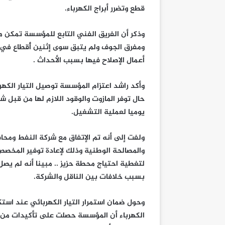
قطع وتضرر أبراج الكهرباء.
وذكر أن الفريق الفني التابع للمؤسسة تمكن م
ومفرق الجوف ولم يتبق سوى إثنين أٌقطاع ف
أعمال الإصلاح فيها بسبب الأحداث .
وأكد راشد اعتزام المؤسسة توصيل التيار الكهر
حال توفر المازوت والوقود اللازم لها من قبل
يوميا لعملية التشغيل.
ولفت إلى أنه تم الإتفاق مع شركة النفط ومح
والمصالحة الوطنية وذلك لإعادة توفير المخصص
لتغطية احتياج محطة حزيز .. مبينا أنه لم يصل
بسبب خلافات بين الناقل والشركة.
وحول ضمان استمرار التيار الكهربائي عند استك
الكهرباء أن المؤسسة حصلت على تأكيدات من ال