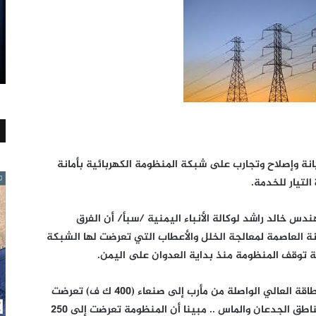
يانة وإصلاح وتجارب على شبكة المنظومة الكهربائية بأمانة
التيار للخدمة.
دس خالد راشد لوكالة الأنباء اليمنية /سبأ/ أن الفرق
نة العاصمة لمعالجة الخلل والأعطاب التي تعرضت لها الشبكة
يجة توقف المنظومة منذ بداية العدوان على اليمن.
وأشار إلى أن منظومة الكهرباء وخطوط نقل الطاقة العالي الواصلة من مأرب إلى صنعاء (400 ك ف) تعرضت
لأضرار كبيرة بسبب العدوان والاشتباكات في مناطق الجدعان والماس .. مبينا أن المنظومة تعرضت إلى 250