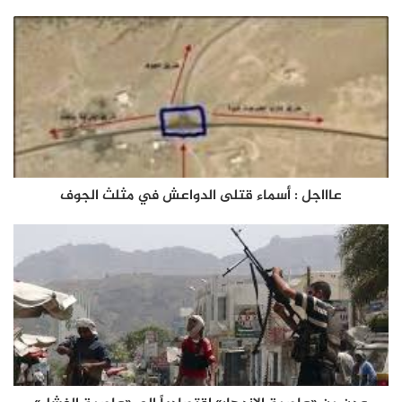
عاااجل : أسماء قتلى الدواعش في مثلث الجوف