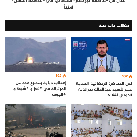
عدن من «عاصمة الإزدهار» اقتصادياً الی «عاصمة الفشل»
امنياً
مقالات ذات صلة
592
532
إعطاب دبابة ومصرع عدد من
نص المحاضرة الرمضانية الحادية
المرتزقة في #تعز و #شبوة و
عشر للسيد عبدالملك بدرالدين
#الجوف
الحوثي 1441هـ