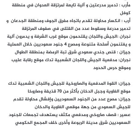
مأرب : تدمير مدرعتين و آلية تايعة لمرتزقة العدوان في منطقة
كوفل
أرب : انكسار محاولة تقدم باتجاه مفرق الجوف ومنطقة الجدعان و
تدمير مدرعة وسقوط عدد من القتلى في صفوف المرتزقة
نجران :الجيش واللجان يقتحمون موقع غرب الشرفة و يدمرون آلية
و يغتنمون أسلحة متنوعة ومصرع 4 جنود سعوديين خلال العملية
جيزان : قنص جندي سعودي شرق تبة الرمضة بمنطقة الطوال
نجران: مدفعية الجيش واللجان الشعبية تدك موقع رقابة عليب
وموقع حرس الحدود
جيزان: القوة المدفعية والصاروخية للجيش واللجان الشعبية تدك
موقع الغاوية وجبل الدخان بأكثر من 70 قذيفة وصاروخا
جيزان: مصرع عدد من الجنود السعوديين وإفشال محاولة تقدم
للجيش السعودي من جهة موقعي الغاوية والدخان
عسير : قصف صاروخي ومدفعي مكثف يستهدف تجمعات للجنود
السعوديين شرق مدينة الربوعة وأخرى خلف المجمع الحكومي