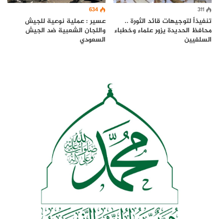
634
311
عسير : عملية نوعية للجيش
تنفيذاً لتوجيهات قائد الثورة ..
واللجان الشعبية ضد الجيش
محافظ الحديدة يزور علماء وخطباء
السعودي
السلفيين