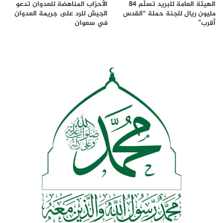
الهيئة العامة للبريد تسلّم 84
الأحزاب المناهضة للعدوان تدعو
مليون ريال للجنة حملة “القدس
الجيش للرد على جريمة العدوان
أقرب”
في سعوان