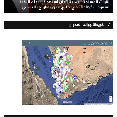
القوات المسلحة اليمنية تعلن استهداف ناقلة النفط
السعودية “Daisy” في خليج عدن بصاروخ باليستي
خريطة جرائم العدوان