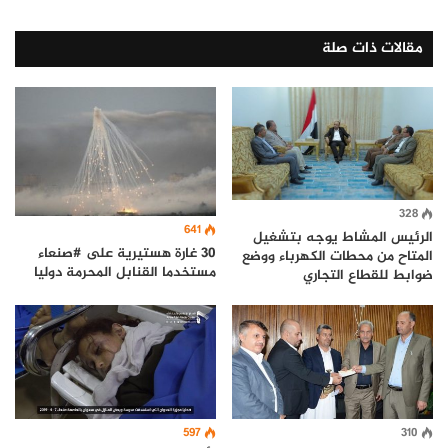
مقالات ذات صلة
328
641
الرئيس المشاط يوجه بتشغيل
30 غارة هستيرية على #صنعاء
المتاح من محطات الكهرباء ووضع
مستخدما القنابل المحرمة دوليا
ضوابط للقطاع التجاري
597
310