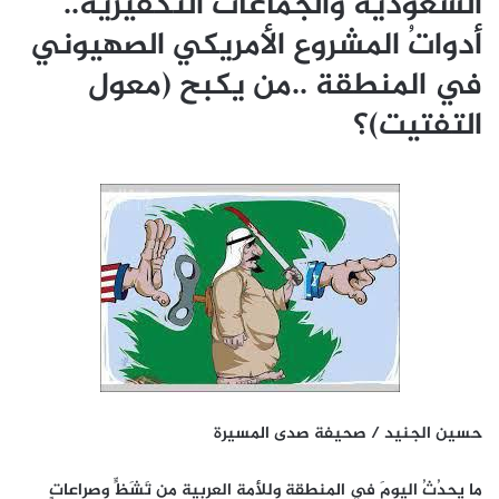
السعوديةُ والجماعات التكفيرية..
أدواتُ المشروع الأمريكي الصهيوني
في المنطقة ..من يكبح (معول
التفتيت)؟
حسين الجنيد / صحيفة صدى المسيرة
ما يحدُثُ اليومَ في المنطقة وللأمة العربية من تَشَظٍّ وصراعاتٍ