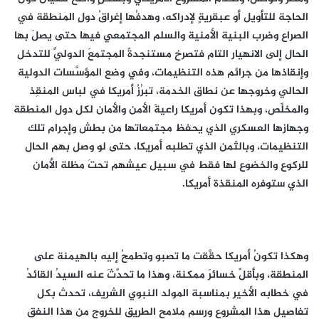
الحاجة للتأويل أو عبقريةٍ لإدراكه، وهدفُها إغراقُ دولِ المنطقة في
الصراع وضرب البنية الأمنية والسلم المجتمعي فيها حتى يصلَ بها
الحال إلى الانهيار التام فتصرخ مستنجدةً المجتمعَ الدوليَّ للتدخل
وإنقاذها من جرائم هذه التنظيمات، وفي وضع المؤسَّسات الدولية
الحالي وخروجها عن نطاق الخدمة، تبرُزُ أمريكا في لباس المنقِذ
والمخلِّص، وبهذا تكون أمريكا راعيةَ الأمن والأمان لكل دول المنطقة
وجهازها العسكري الذي يحفظ مجتمعاتها من بطش وإجرام تلك
التنظيمات، وبالثمن الذي تطلبه أمريكا، حتى لو وصل بهم الحال
للركوع والخضوع لها فقط في سبيل عيشهم تحتَ مظلة الأمان
الذي ستوفره المنقذة أمريكا.
وهكذا تكونُ أمريكا حقَّقت ما تصبو وتطمحُ إليه بالهيمنة على
المنطقة، وبأقلِّ خسائرَ ممكنة، وهذا ما تحدَّثَ عنه السيدُ القائدُ
في خطابه الأخير بمناسبة المولد النبوي الشريف، تحدث بكل
تفاصيل هذا المشروع ورسم ملامح الطريق للخروج من هذا النفق