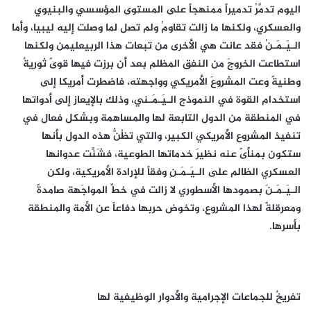
اليوم تدمَّرُ تدميراً ممنهجاً على المستوى المؤسسي والبنيوي
والعسكري، ولكنها ما زالت تقاومُ ولم تصل لما وصلت إليه ليبيا، وأما
الـيَـمَـنُ فقد عانت هي الأخرى من تبعات هذا الربيعليمن ولكنها
استطاعت الخروجَ من النفق المظلم بعد أن برزت فيها قوىً ثوريةٌ
وطنيةً وعت المشروعَ الأمريكي وواجهته، فاضطرت أمريكا إلى
استخدام القوة في النموذج الـيَـمَـني، وذلك بالإيعاز إلى أدواتها
في المنطقة من الدول التابعة لها والمساهمة وبشكل فعال في
تنفيذ المشروع الأمريكي الكبير، والتي تظُنُّ هذه الدول بأنها
ستكون بمنأىً عنه نظيرَ خدماتها الطوعية، فشَنَّت عدوانها
العسكري الظالم على الـيَـمَـنِ وفقاً للإرادة الأمريكية، ولكن
الـيَـمَـنَ بصمودها الأسطوري لا زالت في خطِّ المواجَهة صامدةً
ومعرقلةً لهذا المشروع، وتخوض حربها دفاعاً عن الأمة والمنطقة
بأسرها.
تفريخٌ للجماعات الإجرامية والأدوار الوظيفية لها