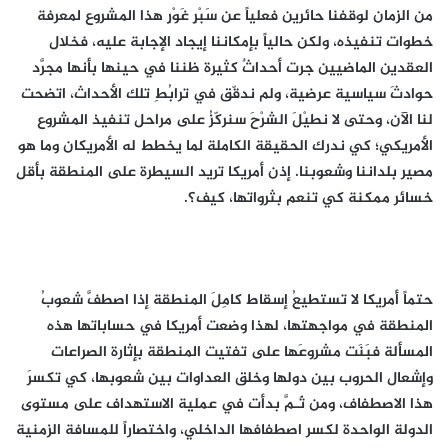
من الزمان لوقفنا حائرين فعلياً عن سَبْرِ غَوْرِ هذا المشروع لمعرفة
خطوات تنفيذه، ولكن حالياً بإمكاننا إيجاد الإجابة عليه، فخلال
العقدين الماضيين جرت أحداثٌ كثيرة ظننا في حينها بأنها مجرَّد
حوادثَ سياسية عرضية، ولم ندقّق في ترابُطِ تلك الأحداث، اتضحت
لنا الآن، وحتى لا نطيْلَ الشرْحَ سنركّزُ على مراحل تنفيذ المشروع
الأمريكي؛ كي ندرك الحقيقة الكاملة لما يخطط له الأمريكان وما هو
مصير بلداننا وشعوبنا. إذن أمريكا تريد السيطرة على المنطقة بأقل
خسائر ممكنة كي تنعم بثرواتها، كيف؟.
حتماً أمريكا لا تستطيعُ إسقاط كامِلَ المنطقة إذا اصطفَّ شعوبُ
المنطقة في مواجهتها، لهذا وضعت أمريكا في حساباتها هذه
المسألة فبَنَت مشروعَها على تفتيت المنطقة بإثارة الصراعات
وإشعال الحروب بين دولها وخلق العداوات بين شعوبها، كي تكسرَ
هذا الاصطفاف، ومن ثَـمَّ بدأت في عملية الاستهداف على مستوى
الدولة الواحدة لكسر اصطفافها الداخلي، واختصاراً للمسافة الزمنية