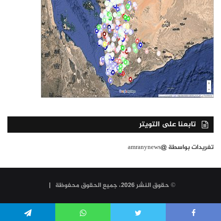
تابعنا على التويتر
تغريدات بواسطة @amranynews
© حقوق النشر 2026، جميع الحقوق محفوظة |