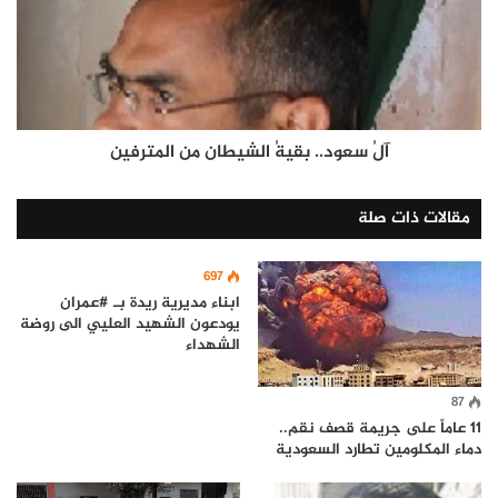
آلُ سعود.. بقيةُ الشيطان من المترفين
مقالات ذات صلة
697
ابناء مديرية ريدة بـ #عمران
يودعون الشهيد العليي الى روضة
الشهداء
87
11 عاماً على جريمة قصف نقم..
دماء المكلومين تطارد السعودية