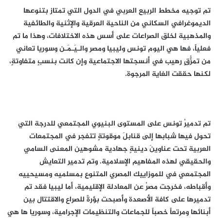
تم توجيه مخطط الربيع العربي في الدول التي تمتاز بتنوعها
الديموغرافي السكاني من الناحية العرقية والإثنية والطائفية
والمذهبية لخلق الصراعات على أسس هذه الاختلافات، وهذا ما تم
فعلياً، فها هي اليوم تونس وليبيا ومصر والـيَـمَـن وسوريا تعاني
من تمزُّقٍ رهيب في أنسجتها الاجتماعية وإن كانت بنسبٍ متفاوتةٍ،
لكنها حققت الغاية المرجوة.
تم تدميرُ تونس على المستوى البنيوي المجتمعي للدرجة التي
تحول فيها شبابها إلى قنابلَ موقوتةٍ تتفجر في المجتمعات
العربية تحت عناوينَ دينيةٍ جهادية مشوهين المعنى السامي
والحقيقي لهذه المفاهيم الإسلامية. وتم تدمير التعايش
المجتمعي في للموزاييك المصري المتنوع بمسلميه ومسيحييه
وأقباطه، فخرجت مصرُ عن المعادلة الإقليمية، أما ليبيا فقد تم
تدميرها على كافة الأصعدة وأصبحت بؤرةً للصراع والاقتتال بين
أبنائها ومرتعاً خصباً للجماعات والتنظيمات الإجرامية، وسوريا ها هي