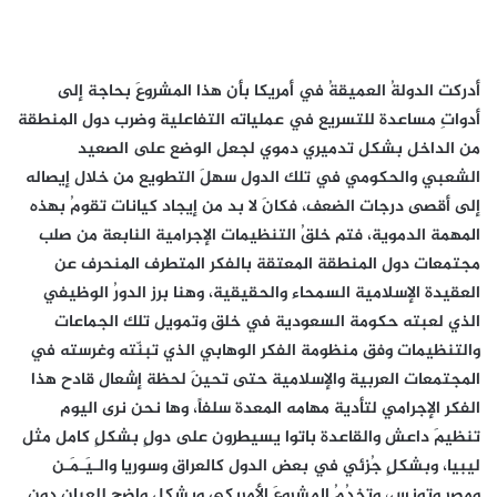
أدركت الدولةُ العميقةُ في أمريكا بأن هذا المشروعَ بحاجة إلى
أدواتِ مساعدة للتسريع في عملياته التفاعلية وضرب دول المنطقة
من الداخل بشكل تدميري دموي لجعل الوضع على الصعيد
الشعبي والحكومي في تلك الدول سهلَ التطويع من خلال إيصاله
إلى أقصى درجات الضعف، فكانَ لا بد من إيجاد كيانات تقومُ بهذه
المهمة الدموية، فتم خلقُ التنظيمات الإجرامية النابعة من صلب
مجتمعات دول المنطقة المعتقة بالفكر المتطرف المنحرف عن
العقيدة الإسلامية السمحاء والحقيقية، وهنا برز الدورُ الوظيفي
الذي لعبته حكومة السعودية في خلق وتمويل تلك الجماعات
والتنظيمات وفق منظومة الفكر الوهابي الذي تبنّته وغرسته في
المجتمعات العربية والإسلامية حتى تحينَ لحظة إشعال قادح هذا
الفكر الإجرامي لتأدية مهامه المعدة سلفاً، وها نحن نرى اليوم
تنظيمَ داعش والقاعدة باتوا يسيطرون على دولٍ بشكلٍ كامل مثل
ليبيا، وبشكلٍ جُزئي في بعض الدول كالعراق وسوريا والـيَـمَـن
ومصر وتونس، وتخدُمُ المشروعَ الأمريكي وبشكلٍ واضح للعيان دون