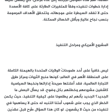
الهامة، أهم هذه العوامل تجزئته إلى عدة مراحل؛ كي يسهل عليها
إدارة خطوات تنفيذه وفقاً للمتغيرات الطارئة على كافة الأصعدة
حتى لا تفقد السيطرة على موجهاته، وتتحقق الأهداف المرسومة
بنسب نجاحٍ عاليةٍ وبأقل الخسائر الممكنة.
المشروع الأمريكي ومراحل التنفيذ
ليس خافياً على أحد طموحاتُ الولايات المتحدة بالهيمنة الكاملة
على المنطقة الأهم في العالم؛ كونها منبع الثروات ومركز طرق
التجارة العالمية، فقد أعلنتها صريحةً إداراتها ونخبها السياسية
كاشفين مشروعهم وخطتهم بكل وضوح، قد يسأل البعض ما
الجديد؟ الجديد بأنهم لم يطلعونا على كيفية التنفيذ، حيث يكمن
الخطر الذي يجب على شعوب أمتنا التنبه له حتى لا يساهموا في
تنفيذه من حيث لا يشعرون. لو كان هذا السؤال طُرح قبلَ عقدَين