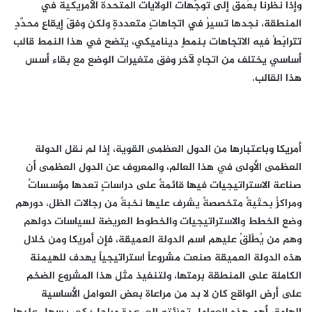
وإذا نظرنا بعُمق إلى توجُّهات الولايات المتحدة الأمريكية في
المنطقة، نجدها تسيرُ في اتجاهاتٍ متعددةٍ ولكن وفقَ إيقاعٍ محدَّدٍ
تترابَطُ فيه الاتجاهات بنمطٍ ديناميكي، يتضح في هذا النمط قالب
أساسي يختلف من اتجاهٍ لآخر وفق متغيرات الوضع مع بقاء أسس
هذا القالب.
أمريكا وباعتبارها من الدول العظمى القوية، إذا لم نقل الدولة
العظمى الأولى في هذا العالم، والمعروف عن الدول العظمى أن
صناعة الاستراتيجيات فيها قائمةٌ على دراساتٍ تعدها مؤسساتٌ
ومراكزُ بحثيةٌ متخصصةٌ يشرف عليها نخبةٌ من رجالات الظل، دورهم
وضع الخطط والاستراتيجيات والخطوط العريضة لسياسات دولهم
وهم من يُطْلَقُ عليهم اسم الدولة العميقة، فإن أمريكا ومن خلال
هذه الدولة العميقة صنعت مشروعاً استراتيجياً يهدف للهيمنة
الكاملة على المنطقة برمتها، ولتنفيذ مثل هذا المشروع الضخم
على أرض الواقع كان لا بد من مراعاة بعض العوامل الأساسية