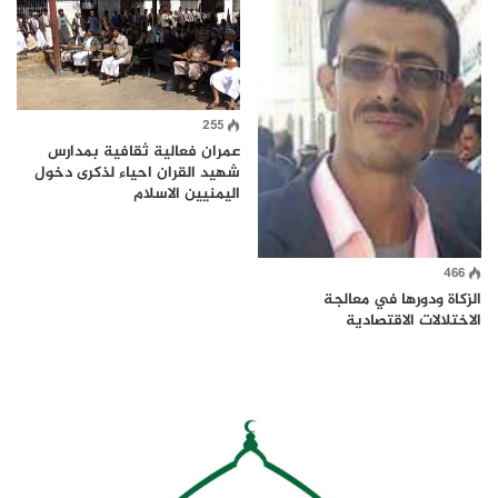
255
عمران فعالية ثقافية بمدارس
شهيد القران احياء لذكرى دخول
اليمنيين الاسلام
466
الزكاة ودورها في معالجة
الاختلالات الاقتصادية