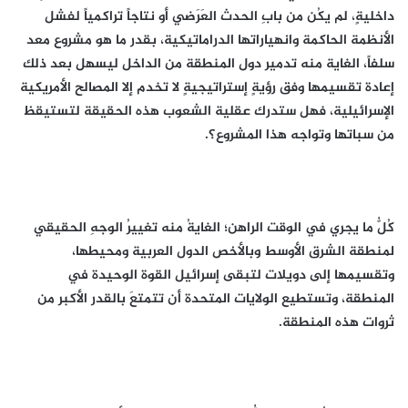
داخليةٍ، لم يكُن من بابِ الحدث العَرَضي أو نتاجاً تراكمياً لفشل
الأنظمة الحاكمة وانهياراتها الدراماتيكية، بقدر ما هو مشروع معد
سلفاً، الغاية منه تدمير دول المنطقة من الداخل ليسهل بعد ذلك
إعادة تقسيمها وفق رؤيةٍ إستراتيجيةٍ لا تخدم إلا المصالح الأمريكية
الإسرائيلية، فهل ستدرك عقلية الشعوب هذه الحقيقة لتستيقظ
من سباتها وتواجه هذا المشروع؟.
كُلُّ ما يجري في الوقت الراهن؛ الغايةُ منه تغييرُ الوجهِ الحقيقي
لمنطقة الشرق الأوسط وبالأخص الدول العربية ومحيطها،
وتقسيمها إلى دويلات لتبقى إسرائيل القوة الوحيدة في
المنطقة، وتستطيع الولايات المتحدة أن تتمتعَ بالقدر الأكبر من
ثروات هذه المنطقة.