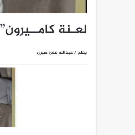
لعـنة كامــيرون”!
بقلم / عبدالله علي صبري