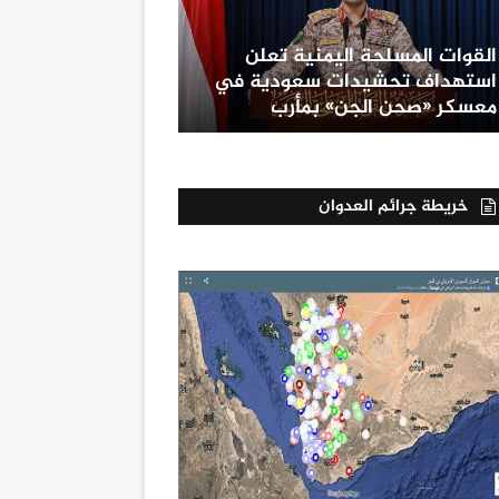
القوات المسلحة اليمنية تعلن
استهداف تحشيدات سعودية في
معسكر «صحن الجن» بمأرب
خريطة جرائم العدوان