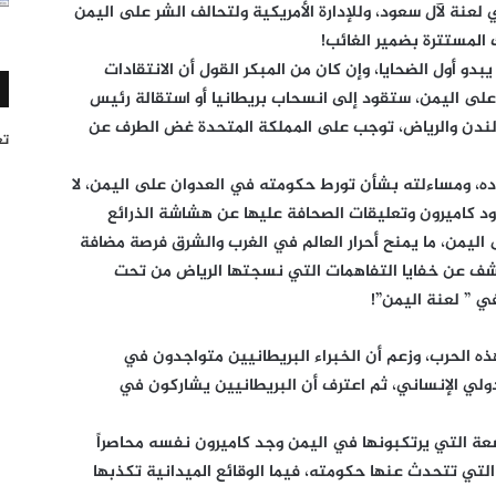
عنة لآل سعود، وللإدارة الأمريكية ولتحالف الشر على اليمن
 المستترة بضمير الغائب!
بدو أول الضحايا، وإن كان من المبكر القول أن الانتقادات
ى اليمن، ستقود إلى انسحاب بريطانيا أو استقالة رئيس
ن لندن والرياض، توجب على المملكة المتحدة غض الطرف عن
تغر
اده، ومساءلته بشأن تورط حكومته في العدوان على اليمن، لا
 كاميرون وتعليقات الصحافة عليها عن هشاشة الذرائع
اليمن، ما يمنح أحرار العالم في الغرب والشرق فرصة مضافة
لكشف عن خفايا التفاهمات التي نسجتها الرياض من تحت
ي ” لعنة اليمن”!
 الحرب، وزعم أن الخبراء البريطانيين متواجدون في
لدولي الإنساني، ثم اعترف أن البريطانيين يشاركون في
عة التي يرتكبونها في اليمن وجد كاميرون نفسه محاصراً
 التي تتحدث عنها حكومته، فيما الوقائع الميدانية تكذبها