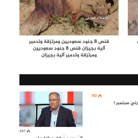
قنص 8 جنود سعوديين ومرتزقة وتدمير
آلية بجيزان قنص 8 جنود سعوديين
ومرتزقة وتدمير آلية بجيزان
512
تي سبتمبر !
447