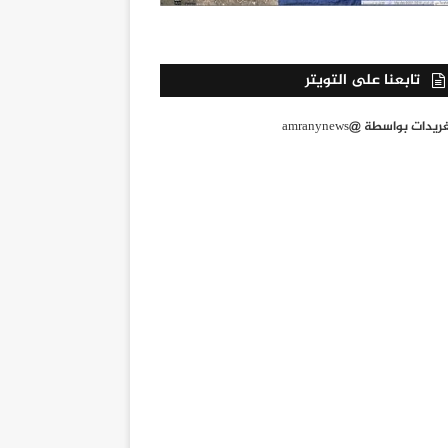
تابعنا على التويتر
يدات بواسطة @amranynews