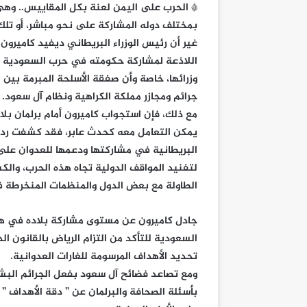
* الحرب على اليمن لعنة بكل المقاييس.. وهي ل
بمختلف دوله المشاركة على نحو مباشر، أو تلك
غير أن رئيس الوزراء البريطاني ديفيد كاميرون ي
اللاذعة لمشاركة حكومته في حرب السعودية عل
وزرائها، خاصة وأن صفقة الأسلحة المبرمة بي
جرائم ومجازر مملكة الكراهية ونظام آل سعود.
مع ذلك، فإن استجواب كاميرون أمام برلمان بل
يمكن التعامل معه كحدث عابر، فقد كشفت ردود
البريطانية في مشاركتها ودعمها للعدوان على 
لتفنيد المواقف الدولية تجاه هذه الحرب، وا
الطاولة مع بعض الدول والمنظمات المنخرطة ف
جادل كاميرون عن مستوى مشاركة بلاده في هذه
السعودية للتأكد من التزام الرياض بالقانون ا
تحديد الأهداف المرسومة للغارات العدوانية.
ومع تصاعد فضائح آل سعود بفعل الجرائم البش
بأسئلة الصحافة والبرلمان عن ” دقة الأهداف ”