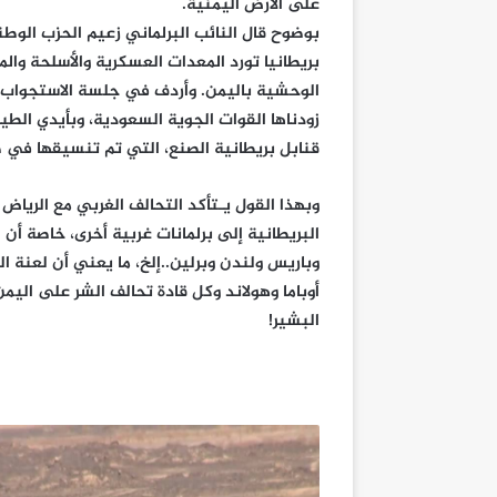
على الأرض اليمنية.
بوضوح قال النائب البرلماني زعيم الحزب الو
بريطانيا تورد المعدات العسكرية والأسلحة وا
الوحشية باليمن. وأردف في جلسة الاستجواب: إ
زودناها القوات الجوية السعودية، وبأيدي الطي
قنابل بريطانية الصنع، التي تم تنسيقها في 
وبهذا القول يـتأكد التحالف الغربي مع الرياض
البريطانية إلى برلمانات غربية أخرى، خاصة أن
وباريس ولندن وبرلين..إلخ، ما يعني أن لعنة 
أوباما وهولاند وكل قادة تحالف الشر على اليم
البشير!