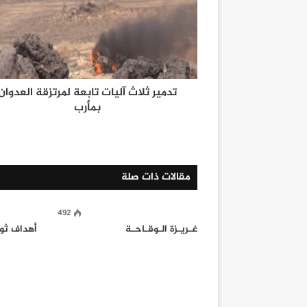
تدمير ثلاث آليات تابعة لمرتزقة العدوان
بمأرب
مقالات ذات صلة
492
غـريـزة الـوقـاحـة
أهداف ثور