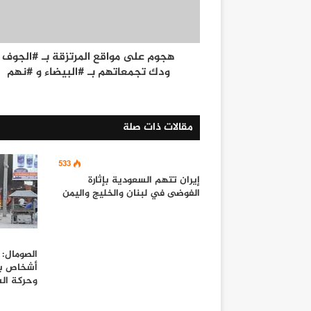
هجوم على مواقع المرتزقة بـ #الجوف
ودك تجمعاتهم بـ #البيضاء و #نهم
مقالات ذات صلة
533
إيران تتهم السعودية بإثارة
الفوضى في لبنان والخليج واليمن
أشخاص با
وحركة ال