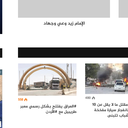
الإمام زيد وعي وجهاد
480
558
الصومال: مقتل ما لا يقل عن 10
#العراق يفتتح بشكل رسمي معبر
نفجار سيارة مفخخة
طريبيل مع #الأردن
شباب تتبنى