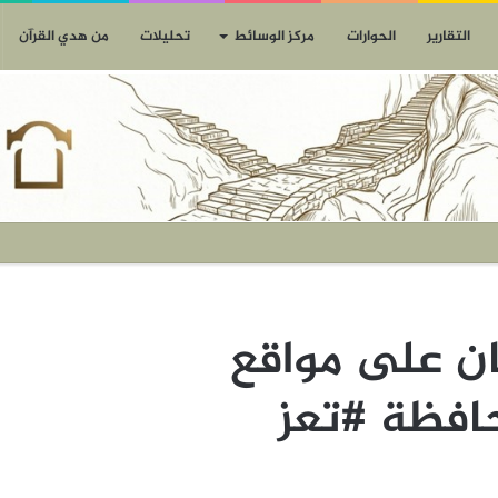
التقارير
الحوارات
مركز الوسائط
تحليلات
من هدي القرآن
ن على مواقع
افظة #تعز