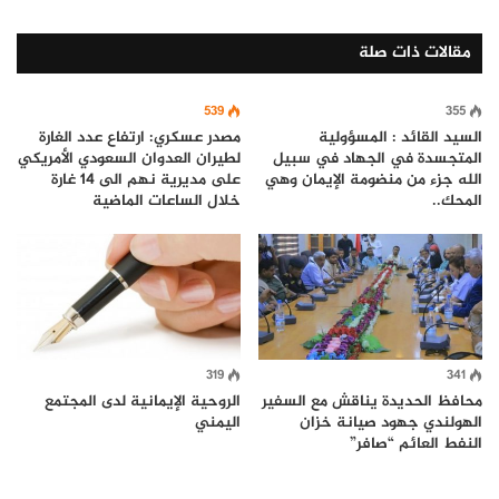
مقالات ذات صلة
539
355
السيد القائد : المسؤولية
مصدر عسكري: ارتفاع عدد الغارة
المتجسدة في الجهاد في سبيل
لطيران العدوان السعودي الأمريكي
الله جزء من منضومة الإيمان وهي
على مديرية نهم الى 14 غارة
المحك..
خلال الساعات الماضية
319
341
محافظ الحديدة يناقش مع السفير
الروحية الإيمانية لدى المجتمع
الهولندي جهود صيانة خزان
اليمني
النفط العائم “صافر”