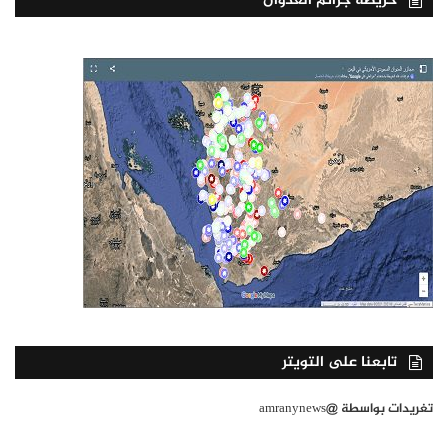
خريطة جرائم العدوان
تابعنا على التويتر
تغريدات بواسطة @amranynews