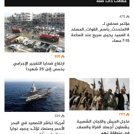
مقالات ذات صلة
475
مؤتمر صحفي لـ
#المتحدث_باسم_القوات_المسلح
ة العميد يحيى سريع عند الساعة
7:15 مساءً
835
ارتفاع ضحايا التفجير الإجرامي
بحمص إلى 25 شهيدا
1٬171
329
عاجل:الجيش واللجان الشعبية
أمريكا تباشر التصعيد في البحر
يشعلون أجساد الغزاة والعملاء
الأحمر وصنعاء تؤكّـد وجود نوايا
في منطقة نهم