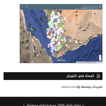
تابعنا على التويتر
تغريدات بواسطة @amranynews
© حقوق النشر 2026، جميع الحقوق محفوظة |