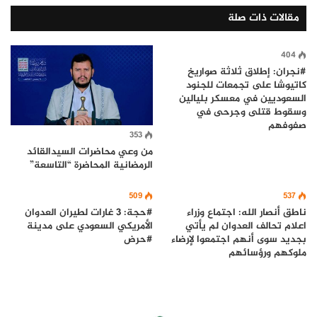
مقالات ذات صلة
404
#نجران: إطلاق ثلاثة صواريخ
كاتيوشا على تجمعات للجنود
السعوديين في معسكر بليالين
وسقوط قتلى وجرحى في
صفوفهم
353
من وعي محاضرات السيدالقائد
الرمضانية المحاضرة “التاسعة”
509
537
ناطق أنصار الله: اجتماع وزراء
#حجة: 3 غارات لطيران العدوان
اعلام تحالف العدوان لم يأتي
الأمريكي السعودي على مدينة
بجديد سوى أنهم اجتمعوا لإرضاء
#حرض
ملوكهم ورؤسائهم