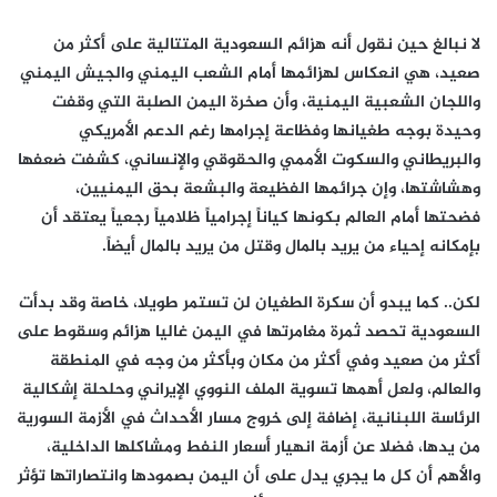
لا نبالغ حين نقول أنه هزائم السعودية المتتالية على أكثر من
صعيد، هي انعكاس لهزائمها أمام الشعب اليمني والجيش اليمني
واللجان الشعبية اليمنية، وأن صخرة اليمن الصلبة التي وقفت
وحيدة بوجه طغيانها وفظاعة إجرامها رغم الدعم الأمريكي
والبريطاني والسكوت الأممي والحقوقي والإنساني، كشفت ضعفها
وهشاشتها، وإن جرائمها الفظيعة والبشعة بحق اليمنيين،
فضحتها أمام العالم بكونها كياناً إجرامياً ظلامياً رجعياً يعتقد أن
بإمكانه إحياء من يريد بالمال وقتل من يريد بالمال أيضاً
.
لكن.. كما يبدو أن سكرة الطغيان لن تستمر طويلا، خاصة وقد بدأت
السعودية تحصد ثمرة مغامرتها في اليمن غاليا هزائم وسقوط على
أكثر من صعيد وفي أكثر من مكان وبأكثر من وجه في المنطقة
والعالم، ولعل أهمها تسوية الملف النووي الإيراني وحلحلة إشكالية
الرئاسة اللبنانية، إضافة إلى خروج مسار الأحداث في الأزمة السورية
من يدها، فضلا عن أزمة انهيار أسعار النفط ومشاكلها الداخلية،
والأهم أن كل ما يجري يدل على أن اليمن بصمودها وانتصاراتها تؤثر