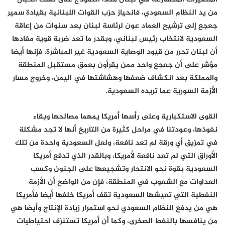
من يد النظام السعودي، فانحياز حزب القوات اللبنانية بقيادة سمير
جعجع إلى ترشيح العماد عون لرئاسة لبنان بعد سنوات من إعاقة
السعودية لانتخاب رئيس لبناني، وبقدر ما تعد ضربة قوية مفادها
أن لبنان تحرر من قيود الوصاية السعودية غير المباشرة، فإنها أيضا
مؤشر على أن جعجع واحد ممن يقرأون بعمق مستقبل المنطقة
والمملكة بعد انكشاف ضعفها وهشاشتها في اليمن، وخروج مسار
الأزمة السورية عما تريده السعودية
.
القوى الاستكبارية وعلى رأسها أمريكا يمهما مصالحها وبقاء
نفوذها، وعودتنا في مراحل كثيرة من التاريخ أنها لا تجد مشكلة
في تمزيق أي ورقة لم تعد نافعة، ولعل السعودية واحدة من تلك
الأوراق التي لم تعد نافعة لأمريكا، وبالقدر الذي تدفع أمريكا
السعودية بقوة نحو الانتحار وتشجيعها على الجنون وكسب
العداوات مع الشعوب في المنطقة، فإن من الواضح أن الأزمة
النفطية التي تعيشها السعودية تقف أمريكا خلفها أيضا فأمريكا
هي من يدفع النظام السعودي نحو استمرار زيادة الإنتاج وأيضا هي
من ينافسها بالنفط الصخري، وكما أن أمريكا تستنزف احتياطيات