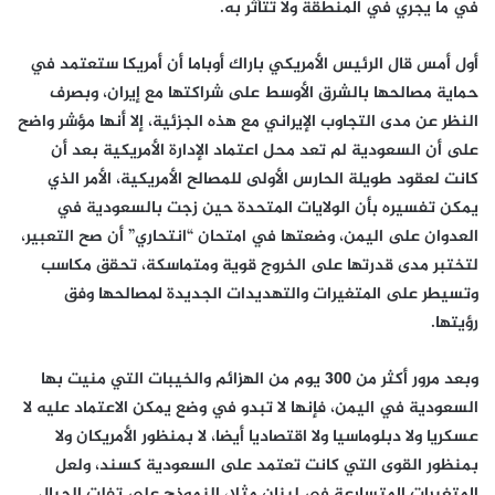
في ما يجري في المنطقة ولا تتأثر به
.
أول أمس قال الرئيس الأمريكي باراك أوباما أن أمريكا ستعتمد في
حماية مصالحها بالشرق الأوسط على شراكتها مع إيران، وبصرف
النظر عن مدى التجاوب الإيراني مع هذه الجزئية، إلا أنها مؤشر واضح
على أن السعودية لم تعد محل اعتماد الإدارة الأمريكية بعد أن
كانت لعقود طويلة الحارس الأولى للمصالح الأمريكية، الأمر الذي
يمكن تفسيره بأن الولايات المتحدة حين زجت بالسعودية في
العدوان على اليمن، وضعتها في امتحان “انتحاري” أن صح التعبير،
لتختبر مدى قدرتها على الخروج قوية ومتماسكة، تحقق مكاسب
وتسيطر على المتغيرات والتهديدات الجديدة لمصالحها وفق
رؤيتها
.
وبعد مرور أكثر من 300 يوم من الهزائم والخيبات التي منيت بها
السعودية في اليمن، فإنها لا تبدو في وضع يمكن الاعتماد عليه لا
عسكريا ولا دبلوماسيا ولا اقتصاديا أيضا، لا بمنظور الأمريكان ولا
بمنظور القوى التي كانت تعتمد على السعودية كسند، ولعل
المتغيرات المتسارعة في لبنان مثلا، النموذج على تفلت الحبال