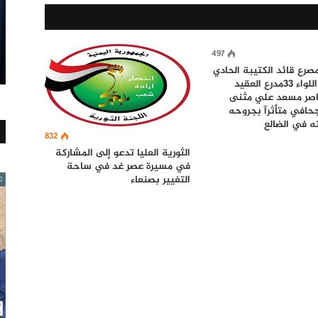
497
مصرع قائد الكتيبة الحادي
عشر في اللواء 33مدرع العقيد
ناصر مسعد علي مثنى
جحافي متأثرآ بجروحه
ه في الضالع
832
الثورية العليا تدعو إلى المشاركة
في مسيرة عصر غد في ساحة
التغيير بصنعاء