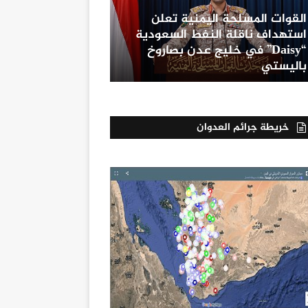
القوات المسلحة اليمنية تعلن
استهداف ناقلة النفط السعودية
“Daisy” في خليج عدن بصاروخ
باليستي
خريطة جرائم العدوان