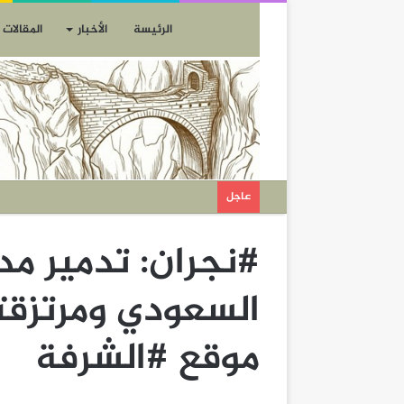
الرئيسة
الأخبار
المقالات
عاجل
#نجران: تدمير م
السعودي ومرتزقت
موقع #الشرفة