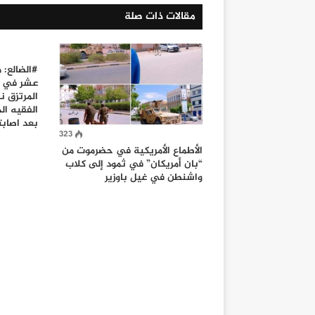
مقالات ذات صلة
#الضالع: 
المرتزق 
الفقيه ال
بعد اصابت
323
الأطماع الأمريكية في حضرموت من
“بان أمريكان” في ثمود إلى كلاب
واشنطن في غيل باوزير