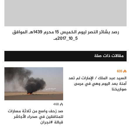
رصد بشائر النصر ليوم الخميس 15 محرم 1439هـ الموافق
5_10_2017مـ
مقالات ذات صلة
635
السيد عبد الملك / الإمارات لم تعد
آمنة بعد اليوم وهي في مرمى
صواريخنا
468
صد زحف واسع من ثلاثة مسارات
للمنافقين في صحراء الأجاشر
قبالة #نجران