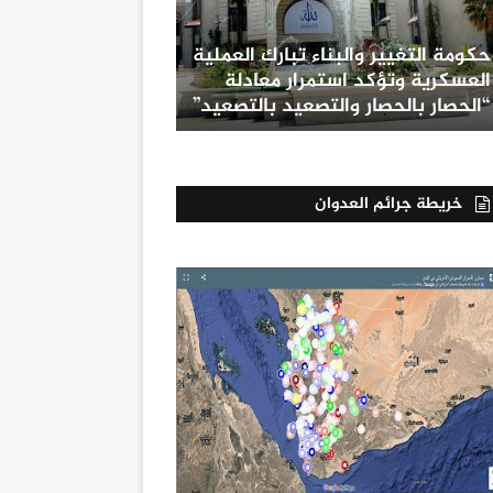
حكومة التغيير والبناء تبارك العملية
العسكرية وتؤكد استمرار معادلة
“الحصار بالحصار والتصعيد بالتصعيد”
خريطة جرائم العدوان