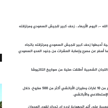
ه -، اليوم الأربعاء ، زحف كبير للجيش السعودي ومرتزقته
ة أحبطوا زحف كبير للجيش السعودي ومرتزقته باتجاه
ا ما أسفر عن مصرع وإصابة العشرات من جنود العدو السعودي
واللجان الشعبية أطلقت صلية من صواريخ الكاتيوشا
وذكر المصدر أن طيران العدوان الحربي شن أكثر من 10 غارات وطيران الأباتشي أكثر من 500 صاروخ، خلال
لإستطلاعي والأباتشي.
عبية على أتم الجهوزية لردع إي تحرك لقوى العدوان