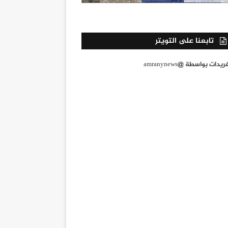
تابعنا على التويتر
يدات بواسطة @amranynews