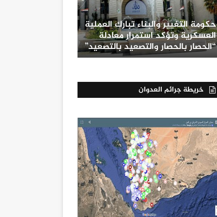
حكومة التغيير والبناء تبارك العملية
العسكرية وتؤكد استمرار معادلة
“الحصار بالحصار والتصعيد بالتصعيد”
خريطة جرائم العدوان