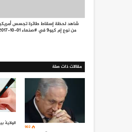
شاهد لحظة إسقاط طائرة تجسس أمريكي
من نوع إم كيو9 في #صنعاء 01-10-2017
مقالات ذات صلة
الولايةُ ب
902