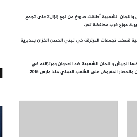
وأفاد مصدر عسكري إن القوة الصاروخية للجيش واللجان الشعبية أطلقت صاروخ من نوع زلزال2 على تجمع
رية موزع غرب محافظة تعز.
ية قصفت تجمعات المرتزقة في تبتي الحصن الخزان بمديرية
ها الجيش واللجان الشعبية ضد العدوان ومرتزقته في
 والحصار المفروض على الشعب اليمني منذ مارس 2015.