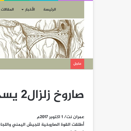
الرئيسة
الأخبار
المقالات
عاجل
صاروخ زلزال2 يسحق المرتزقة في #تعز
عمران نت/ 1 اكتوبر 2017م