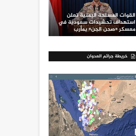
القوات المسلحة اليمنية تعلن
استهداف تحشيدات سعودية في
معسكر «صحن الجن» بمأرب
خريطة جرائم العدوان