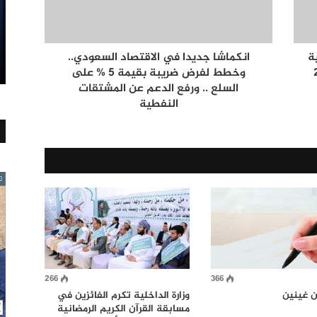
ة
انكماشا جديدا في الاقتصاد السعودي..
وخطط لفرض ضريبة بقيمة 5 % على
السلع .. ورفع الدعم عن المشتقات
النفطية
266
366
ين غينين
وزارة الداخلية تكرم الفائزين في
مسابقة القرآن الكريم الرمضانية