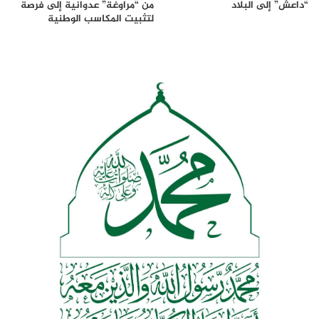
“داعش” إلى البلاد
من “مراوغة” عدوانية إلى فرصة
لتثبيت المكاسب الوطنية