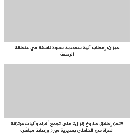
جيزان: إعطاب آلية سعودية بعبوة ناسفة في منطقة
الرمضة
#تعز: إطلاق صاروخ زلزال2 على تجمع أفراد وآليات مرتزقة
الغزاة في الهاملي بمديرية موزع وإصابة مباشرة