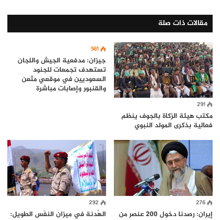
مقالات ذات صلة
561
جيزان: مدفعية الجيش واللجان
تستهدف تجمعات للجنود
السعوديين في موقعي مثعن
والقنبور وإصابات مباشرة
291
مكتب هيئة الزكاة بالجوف ينظم
فعالية بذكرى المولد النبوي
292
276
إيران: رصدنا دخول 200 عنصر من
الهُدنة في ميزان النفَس الطويل: