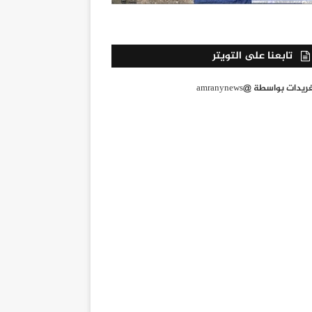
تابعنا على التويتر
يدات بواسطة @amranynews