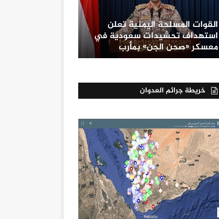
القوات المسلحة اليمنية تعلن
استهداف تحشيدات سعودية في
معسكر «صحن الجن» بمأرب
خريطة جرائم العدوان