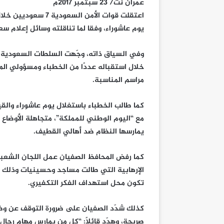
عمران نت/ 23 سبتمبر 2017م
يوم عاشوراء، وفقا لما تناقلته وسائل إعلام س
وفي السياق ذاته، وجّهت السلطات السعودية 
خلال استقباله عددًا من الخطباء ومسؤولي ال
مراسم المناسبة.
كما طالب الخطباء باستغلال يوم عاشوراء والق
مع “اليوم الوطني للمملكة”، متجاهلة الأوضا
يمارسها النظام ضد أهالي القطيف.
كما رفض المحافظ الصفيان عمل اللجان الشعبي
الإرهابية التي طالت مساجد وحسينيات وذلك ب
تكون محل استهداف الفكر التكفيري.
كذلك شدّد الصفيان على ضرورة التوقف عن وضع
صريحة، وهدّد قائلًا: “كل من يمارس مهام رجال