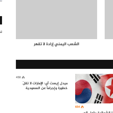
تغر
الشعب اليمني إرادة لا تقهر
450
ميدل إيست آي: الإمارات لا تقلّ
خطورة وإجراماً عن السعودية
654
ا الشمالية يؤول الى