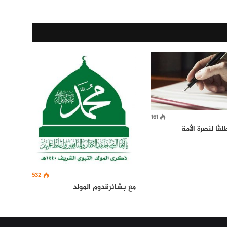
161
قًا لنصرة الأمة
532
مع بشائرقدوم المولد