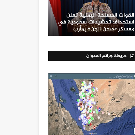
القوات المسلحة اليمنية تعلن
استهداف تحشيدات سعودية في
معسكر «صحن الجن» بمأرب
خريطة جرائم العدوان