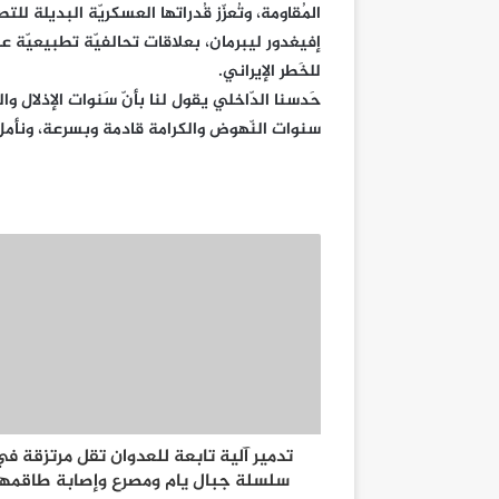
المُقاومة، وتُعزّز قُدراتها العسكريّة البديلة ل
إفيغدور ليبرمان، بعلاقات تحالفيّة تطبيعيّة علن
للخَطر الإيراني.
حَدسنا الدّاخلي يقول لنا بأنّ سَنوات الإذلال و
سنوات النّهوض والكرامة قادمة وبسرعة، ونأمل
تدمير آلية تابعة للعدوان تقل مرتزقة ف
سلسلة جبال يام ومصرع وإصابة طاقمها