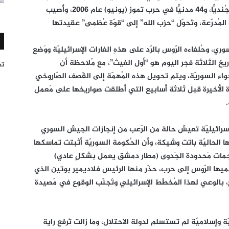
انطلاقًا من جنوب لبنان، وخَسرت إسرائيل 120 جُنديًّا، و44 مدنيًّا في حرب تموز (يونيو) عام 2006، وأُصيب
لمُدرّعة، وتَحوّل “حزب الله” إلى “قوّة عُظمى” عقيدتها
وري، وحُلفاءه الرّوس بالرّد على هذهِ الغارات الإسرائيليّة ووَضع
ريخ الثلاثة فجر اليوم هو “أول الغيث”، مع مُلاحظة أن
تغر
أجواء السوريّة، ويتم تحويل هذه المُهمّة إلى القَصف الصّاروخي
ارة الأخيرة قبل ثلاثة أسابيع التي أطلقت صواريخها على مَعمل
الإسرائيليّة تعيش حالة من الرّعب من إنجازات الجيش السوري
ا الحاليّة باتت وشيكة، وأن الحُكومة السوريّة أثبتت تماسكها
هَجمات مَحدودة الجَدوى (مطار دمشق يعمل بشكلٍ عادي)
ميها الرّوس إلى حرب، حذّر منها الرئيس فلاديمير بوتين الذي
، بالوعي لهذا المُخطّط الإسرائيلي وتَجنّب الوقوع في مَصيدة
وإسلاميّة لم تستسلم لدولة الاحتلال، وما زالت تَرفع راية