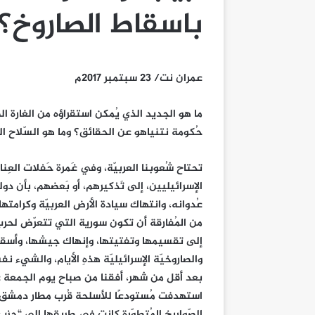
باسقاط الصاروخ؟
عمران نت/ 23 سبتمبر 2017م
ما هو الجديد الذي يُمكن استقراؤه من الغارة الص
حُكومة نتنياهو عن الحقائق؟ وما هو السّلاح 
تحتاح شُعوبنا العربيّة، وفي غَمرة حَفلات العِناق
الإسرائيليين، إلى تَذكيرهم، أو بَعضهم، بأن دولة
عُدوانه، وانتهاك سيادة الأرض العربيّة وكرامتها.
من المُفارقة أن تكون سورية التي تتعرّض لحربٍ 
إلى تقسيمها وتفتيتها، وإنهاك جيشها، وأسقاط 
والصاروخيّة الإسرائيليّة هذهِ الأيام، والشيء ن
بعد أقل من شهر، أفقنا من صباح يوم الجمعة على تق
استهدفت مُستودعًا للأسلحة قُرب مطار دمشق ال
الصّواريخ المُتطوّرة كانت في طريقها إلى “حزب