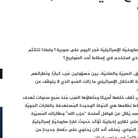
اروخيّة الإسرائيليّة فَجر اليوم على سورية؟ ولماذا تتكتّم
الذي استخدم في إسقاط أحد الصّواريخ؟
، السريّة والعلنيّة، بين مَسؤولين عَرب كبارًا، ونُظرائهم
 الاحتلال الإسرائيلي ما زالت العَدو الذي لا يتوقّف عن
تَقف خَلفها أمريكا وحُلفاؤها العَرب مُنذ سَبع سنوات تَهدف
نظامها هي الدّولة الوحيدة المُستهدفة بالغارات الجويّة
فسه يُقال عن قوافل أسلحة “حزب الله” وطائراته المُسيّرة.
ارير إخباريّة تُؤكّد حُدوث غارةٍ صاروخيّةٍ إسرائيليّةٍ
دّولي، يُعتقد أنه كان يَحتوي على دُفعةٍ جديدةٍ من
 الله” في جنوب لبنان.