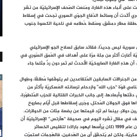
 على أنباء هذه الغارة، ومَنعت الصّحف الإسرائيليّة من نَشر
لسوري أكّدت أن وسائط الدّفاع الجوّي السوري نَجحت في إسقاط
لى منطقة مطار دمشق، وسَقط حُطامه في ناحية الكسوة جنوب
لى سورية ليس جديدًا، فقائد سابق لسلاح الجو الإسرائيلي
ليّة أغارت أكثر من مِئة مرّة على أهداف في العُمق السّوري في
 هذهِ الغارة الصاروخيّة الأحدث لم تَمر دون ردٍّ مِثلما جاء
ن الجنرالات السابقين المُتقاعدين لم يتوقّفوا مُطلقًا، وطِوال
مي قوّة “حزب الله” وازدحام ترسانته العَسكريّة بأكثر من
في دقّتها وأبعادها، إلى جانب الخبرات القتالية للحزب المُتطوّرة،
اها فوق الجولان المُحتل، وجَرى إسقاطها قبل أيّام بصاروخ
 دولار، بينما لم تَزد قيمتها عن بِضعة مِئات من الدولارات.
َشف في مقالٍ نَشره اليوم في صحيفة “هآرتس″ الإسرائيليّة أن
حُكومته اتّخذت قرارًا بالانسحاب من جنوب لبنان عام 1999 (كان يَرأسها ايهود باراك) لتقليص الخسائر
عسكريّة، ولكن لم يَتحقّق أي من الهَدفين، فالهَجمات استمرّت