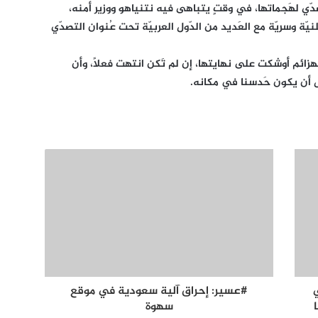
لتصدّي لهَجماتها، في وقتٍ يتباهى فيه نتنياهو ووزير أمنه،
يّة وسريّة مع العَديد من الدّول العربيّة تحت عُنوان التصدّي
الهزائم أوشكت على نهايتها، إن لم تَكن انتهت فعلاً، وأن
 أن يكون حَدسنا في مكانه.
ي
#عسير: إحراق آلية سعودية في موقع
سهوة