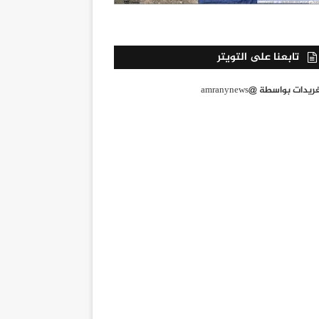
تابعنا على التويتر
يدات بواسطة @amranynews