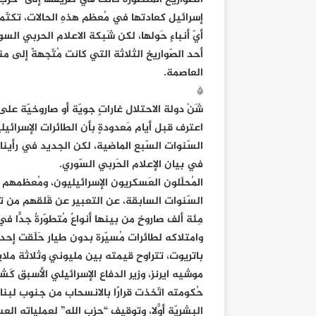
إسرائيل كعادتها في مُعظم هذهِ الحالات، تكتّمت
أيّ أنباءٍ حَولها، لكن شَبكة الاعلام الحربي ا
أحد الصّواريخ الثلاثة التي كانت مُتّجهةً إ
العاصمة.
*
شَنْ دولة الاحتلال غاراتٍ جويّة أو صاروخيّة ع
اعترف قبل أيام مَعدودةٍ بأن الطائرات الإسرائي
السّنوات السّبع الماضية، لكن الجديد في رأينا، أن
في بيان الإعلام الحَربي السّوري.
المُحلّلون العَسكريون الإسرائيليون، ومُعظمهم م
السّنوات السابقة، عن التعبير عن قَلقهم من تنا
مِئة ألف صاروخٍ من بينها أنواعٌ مُتطوّرةٌ جدًّا 
وامتلاكه لطائرات مُسيّرة بدون طيار حَلّقت إحد
باتريوت، تتراوح قيمته بين مليوني وثلاثة ملايين
موشيه ايرنز، وزير الدفاع الإسرائيلي الأسبق ك
البشريّة أوّلاً، وتوقيف “حزب الله” لعملياته ال