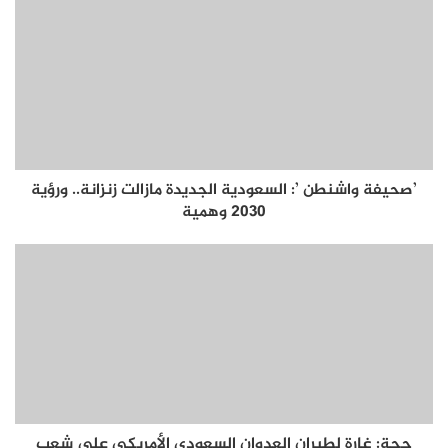
’صحيفة واشنطن ’: السعودية الجديدة مازالت زنزانة.. ورؤية
2030 وهمية
حجة: غارة لطيران العدوان السعودي الأمريكي على شعب