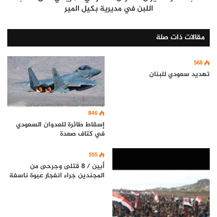
اللبن في مديرية بكيل المير
مقالات ذات صلة
568
تهديد سعودي للبنان
846
إسقاط طائرة للعدوان السعودي
في كتاف صعدة
555
أبين / 8 قتلى وجرحى من
المجندين جراء انفجار عبوة ناسفة