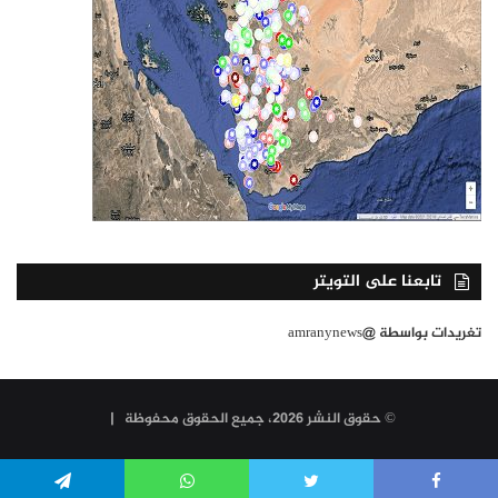
تابعنا على التويتر
تغريدات بواسطة @amranynews
© حقوق النشر 2026، جميع الحقوق محفوظة |