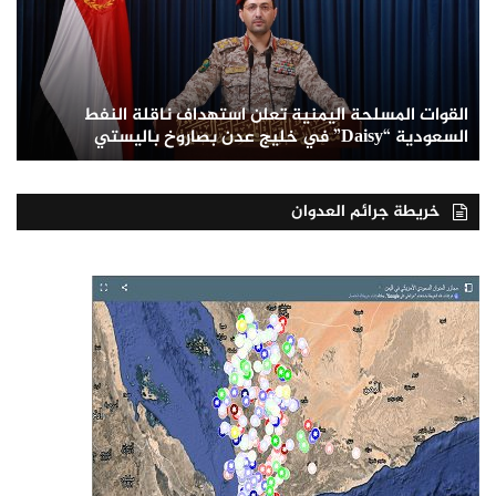
القوات المسلحة اليمنية تعلن استهداف ناقلة النفط
السعودية “Daisy” في خليج عدن بصاروخ باليستي
خريطة جرائم العدوان