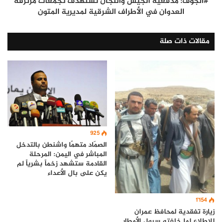
#الجوف: مدفعية الجيش واللجان تستهدف تجمعات مرتزقة
العدوان في الأطراف الشرقية لمديرية المتون
مقالات ذات صلة
925
الصمّاد متهمًا واشنطن بالتدخل
المباشر في اليمن: المرحلة
القادمة ستشهد زخماً بشرياً لم
يكن على بال الأعداء
1٬154
زيارة تفقدية لمحافظ عمران
للإطلاع لما خلفته سيول الأمطار