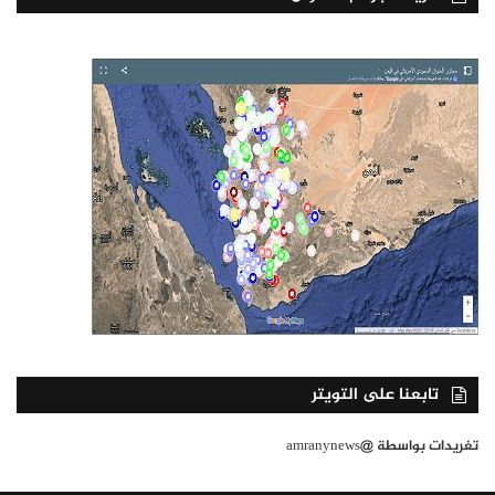
تابعنا على التويتر
تغريدات بواسطة @amranynews