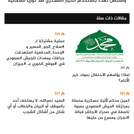
واشنطن تهدد باستخدام الخيار العسكري ضد كوريا الشمالية
مقالات ذات صلة
535
عملية مشتركة لـ
#سلاح_الجو_المسير و
#وحدة_المدفعية استهدفت
جرافات ومعدات للجيش السعودي
في #موقع_الخوري بـ #جيزان
361
لماذا يؤلمهم الاحتفالُ بمولد خير
الأنام؟
527
501
كمين محكم لألية عسكرية محملة
السيد نصرالله: لا يستخف أحد
بمرتزقة الجيش السعودي بعبوة
بالموقف أو البيان والخطاب أو أي
ناسفة في صحراء الاجاشر قبالة
شكل من أشكال الشجب
#نجران ومصرع من عليها