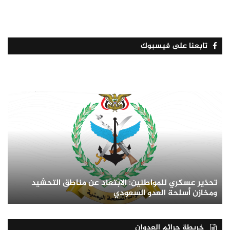
تابعنا على فيسبوك
تحذير عسكري للمواطنين: الابتعاد عن مناطق التحشيد
ومخازن أسلحة العدو السعودي
خريطة جرائم العدوان