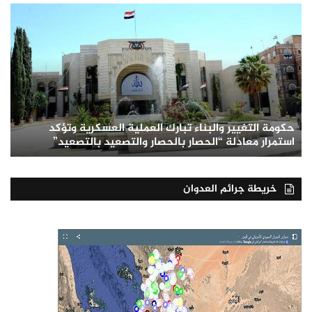
حكومة التغيير والبناء تبارك العملية العسكرية وتؤكد
استمرار معادلة “الحصار بالحصار والتصعيد بالتصعيد”
خريطة جرائم العدوان