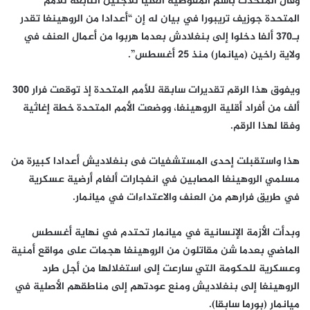
وقال المتحدث باسم المفوضية العليا للاجئين التابعة للأمم
المتحدة جوزيف تريبورا في بيان له إن “أعدادا من الروهينغا تقدر
بـ370 ألفا دخلوا إلى بنغلادش بعدما هربوا من أعمال العنف في
ولاية راخين (ميانمار) منذ 25 أغسطس”.
ويفوق هذا الرقم تقديرات سابقة للأمم المتحدة إذ توقعت فرار 300
ألف من أفراد أقلية الروهينغا، ووضعت الأمم المتحدة خطة إغاثية
وفقا لهذا الرقم.
هذا واستقبلت إحدى المستشفيات فى بنغلاديش أعدادا كبيرة من
مسلمي الروهينغا المصابين في انفجارات ألغام أرضية عسكرية
في طريق فرارهم من العنف والاعتداءات في ميانمار.
وبدأت الأزمة الإنسانية في ميانمار تحتدم في نهاية أغسطس
الماضي بعدما شن مقاتلون من الروهينغا هجمات على مواقع أمنية
وعسكرية للحكومة التي سارعت إلى استغلالها من أجل طرد
الروهينغا إلى بنغلاديش ومنع عودتهم إلى مناطقهم الأصلية في
ميانمار (بورما سابقا).