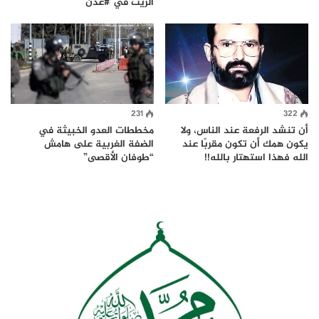
الزيت في #عدن
231
322
أن تنشد الرفعة عند الناس، ولا
مخططات العدو الخبيثة في
يكون همك أن تكون مقربًا عند
الضفة الغربية على هامش
الله فهذا استهتار بالله!!
“طوفان الأقصى”