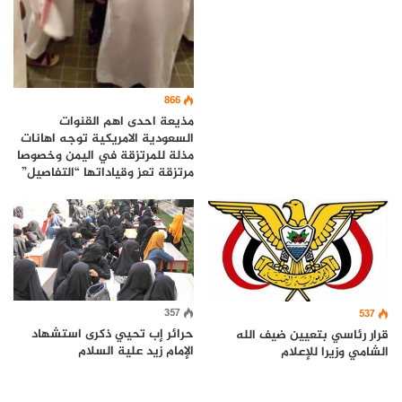
866
مذيعة احدى اهم القنوات
السعودية الامريكية توجه اهانات
مذلة للمرتزقة في اليمن وخصوصا
مرتزقة تعز وقياداتها “التفاصيل”
357
537
حرائر إب تحيي ذكرى استشهاد
قرار رئاسي بتعيين ضيف الله
الإمام زيد علية السلام
الشامي وزيرا للإعلام