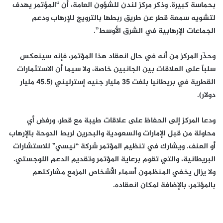
بحماسة كبيرة. وذكر مركز لندن للشؤون العامة، أن “المؤتمر يهدف
لتشويه سمعة قطر عن طريق ربطها بالترويج للإرهاب ودعم
الجماعات الإرهابية في الشرق الأوسط”.
وحذّر المركز من أنه في حال انعقاد هذا المؤتمر، فإنه سينعكس
سلباً على العلاقات بين الجانبين خاصة، ولا سيما أن الاستثمارات
القطرية في بريطانيا بلغت 35 مليار جنيه إسترليني (45.5 مليار
دولار).
ودعا المركز إلى الحفاظ على علاقات طيبة مع قطر، ورفض أي
محاولة من قبل الإمارات والسعودية والبحرين لربط الدوحة بالإرهاب
أو العنف. ويشارك في تنظيم المؤتمر شركة “نيسي” للاستشارات
البريطانية، والتي تقوم برعاية المؤتمر وتقديم الدعم اللوجستي.
ولا يزال يخفي المنظمون أسماء الأشخاص المزمع مشاركتهم
بالمؤتمر، بالإضافة لمكان انعقاده.