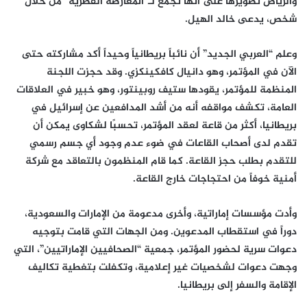
والرياض تصويرها على أنها تجمع لـ”المعارضة القطرية” من خلال
شخص، يدعى خالد الهيل.
وعلم “العربي الجديد” أن نائباً بريطانياً وحيداً أكد مشاركته حتى
الآن في المؤتمر، وهو دانيال كافكينكزي. وقد حجزت اللجنة
المنظمة للمؤتمر، يقودها ستيف روبينتور، وهو خبير في العلاقات
العامة، تكشف مواقفه أنه من أشد المدافعين عن إسرائيل في
بريطانيا، أكثر من قاعة لعقد المؤتمر، تحسبًا لشكاوى يمكن أن
تقدم لدى أصحاب القاعات في ضوء عدم وجود أي جسم رسمي
للتقدم بطلب حجز القاعة. كما قام المنظمون بالتعاقد مع شركة
أمنية خوفاً من احتجاجات خارج القاعة.
وأدت مؤسسات إماراتية، وأخرى مدعومة من الإمارات والسعودية،
دوراً في استقطاب المدعوين. ومن الجهات التي قامت بتوجيه
دعوات سرية لحضور المؤتمر، جمعية “الصحافيين الإماراتيين”، التي
وجهت دعوات لشخصيات غير إعلامية، وتكفلت بتغطية تكاليف
الإقامة والسفر إلى بريطانيا.