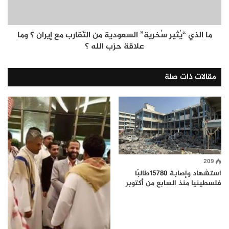
ما الذي “يُثير سُخرية” السعودية من التّقارب مع إيران ؟ وما
علاقة حزب الله ؟
مقالات ذات صلة
209
استشهاد وإصابة 15780طالبًا
فلسطينيا منذ السابع من أكتوبر