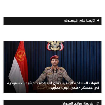
تابعنا على فيسبوك
القوات المسلحة اليمنية تعلن استهداف تحشيدات سعودية
في معسكر «صحن الجن» بمأرب
خريطة جرائم العدوان