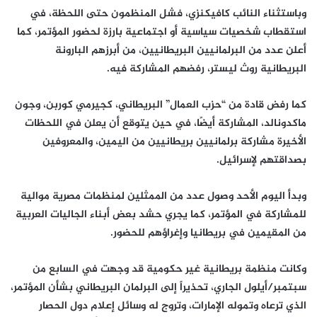
وباستثناء النائب كافيكنزي، فشل المنظمون حتى اللحظة، في
استقطاب شخصيات سياسية أو اجتماعية بارزة لحضور المؤتمر، كما
أعلن عدد من البرلمانيين البريطانيين، من أبرزهم البارونة
البريطانية روث ليستر، رفضهم المشاركة فيه.
كما رفض قادة من “حزب العمال” البريطاني، كجيرمي كوربن، وجون
ماكدونالد، المشاركة أيضًا، في حين يتوقع أن يعلن في اللحظات
الأخيرة مشاركة برلمانيين بريطانيين من اليمين، والمعروفين
بصداقتهم لإسرائيل.
وبدأ اليوم الأحد وصول عدد من الممثلين لمنظمات مصرية موالية
للمشاركة في المؤتمر، كما يجري حشد بعض أبناء الجاليات العربية
من المقيمين في بريطانيا وإغراؤهم للحضور.
وكانت منظمة بريطانية غير حكومية قد وجهت في السابع من
سبتمبر/أيلول الجاري، تحذيراً إلى البرلمان البريطاني بشأن المؤتمر،
الذي ترعاه وتموله الإمارات، وتروج له وسائل إعلام دول الحصار