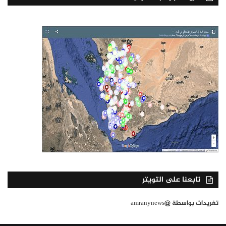
تابعنا على التويتر
تغريدات بواسطة @amranynews