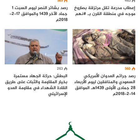
585
463
رصد بشائر النصر ليوم السبت 1
إعطاب مدرعة تقل مرتزقة بصاروخ
جماد الآخر 1439 والموافق 17-2-
موجه في منطقة القرن بـ #نهم
2018م
560
263
رصد جرائم العدوان الأمريكي
البطش: حركة الجهاد مستمرة
السعودي والمنافقين ليوم الأربعاء
بخيار المقاومة والثبات على طريق
28 جمادى الأولى 1439هـ الموافق
القادة الشهداء في مقاومة العدو
14-2-2018م
الإسرائيلي