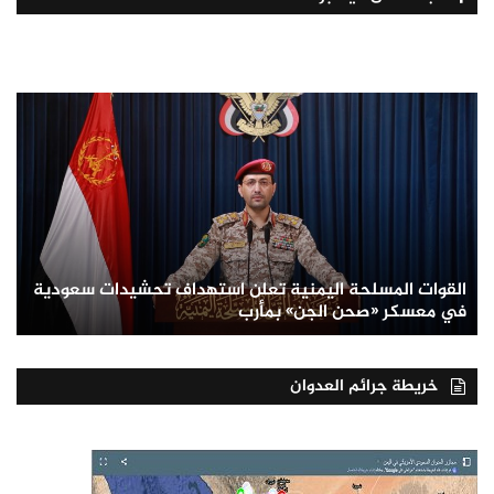
القوات المسلحة اليمنية تعلن استهداف تحشيدات سعودية
في معسكر «صحن الجن» بمأرب
خريطة جرائم العدوان