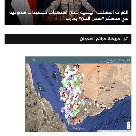
القوات المسلحة اليمنية تعلن استهداف تحشيدات سعودية
في معسكر «صحن الجن» بمأرب
خريطة جرائم العدوان