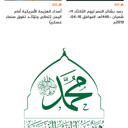
653
553
رصد بشائر النصر ليوم الثلاثاء 11-
أصداء الهزيمة الأمريكية أمام
شعبان -1440هـ الموافق 16-04-
اليمن تتعالى وتؤكّـد تفوق صنعاء
2019م
عسكريًّا