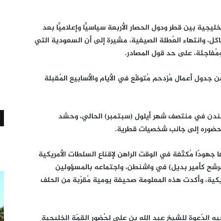
يجية بين قطر ودول الحصار الأربعة سياسيًّا وإعلاميًّا بعد
كل، وانتهاء العُطلة الصيفية، مشيرة إلى أن السعودية التي
مُفاجئة، على حد قول المصادر.
دول أعمال مُزدحم مُتوقّع في الأيام والأسابيع المُقبلة
 لندن في منتصف شهر أيلول (سبتمبر) الحالي، وحشد
لحضوره إلى جانب شخصيات قطرية.
ا جهودًا مُكثّفة في الوقت الراهن لإقناع السلطات الأمريكية
مرشح كأمير بديل) في واشنطن، واجتماعه بالمسؤولين
يكية، وأكدت هذه المعلومة صحيفة يومية مُقرّبة من الحلف
يه الدّعوة للشيخ عبد الله بن علي لحُضور القمّة الخليجية