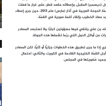
أول (ديسمبر) المقبل، وإعطائه مقعد قطر، على غرار ما فعلت
الحكومة القطرية مدعومة بدول خليجية في قمّة الدوحة العربية في آذار (مارس) عام 2013، حين جرى إعطاء
 معاذ الخطيب بإلقاء كلمة سورية في القمّة.
لله بن علي يلتقي فيها مسؤولين كبارًا، ولا تستبعد المصادر
ات من أوائل الدول التي ربّما تشملها هذه الجولة.
إذا ما جرى تطبيق هذه الخطوات جزئيًّا أو كُليًّا، لكن المصادر
أجل القمّة الخليجية القادمة في الكويت، والثاني: احتمال
جميد عُضويتها في المجلس.