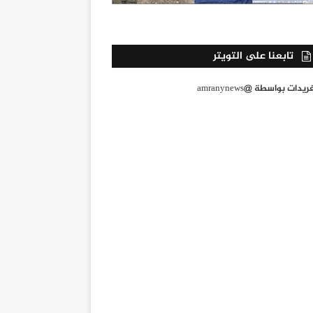
تابعنا على التويتر
يدات بواسطة @amranynews