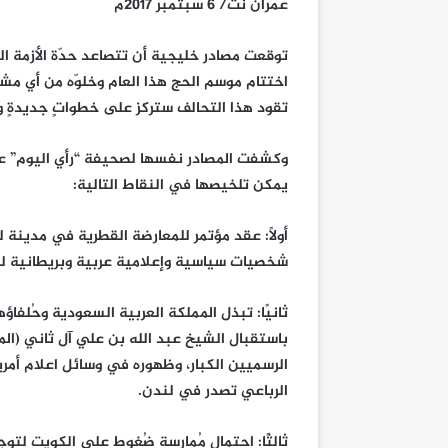
عمران نت/ 6 سبتمبر 2017م
توقعت مصادر خليجية أن تتصاعد حدّة الأزمة الخل
اختتام موسم الحج هذا العام وخلوّه من أي مشا
تقود هذا التحالف ستركز على خطواتٍ جديدةٍ و
وكشفت المصادر نفسها لصحيفة “رأي اليوم” عن ج
يمكن تلخيصها في النقاط التالية:
أولاً: عقد مؤتمر للمعارضة القطرية في مدينة
شخصيات سياسية وإعلامية عربية وبريطانية 
ثانيًا: تبذل المملكة العربية السعودية وحُلفاؤه
باستقبال الشيخ عبد الله بن علي آل ثاني (ال
الرسميين الكبار، وظهوره في وسائل اعلام أمر
الرباعي تصدر في لندن.
ثالثًا: احتمال مُمارسة ضُغوط على الكويت لتوج