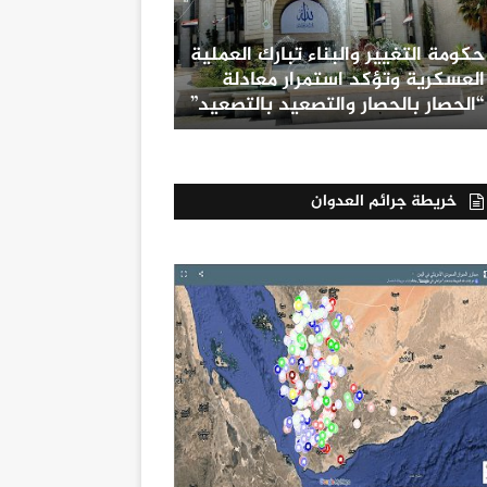
حكومة التغيير والبناء تبارك العملية
العسكرية وتؤكد استمرار معادلة
“الحصار بالحصار والتصعيد بالتصعيد”
خريطة جرائم العدوان