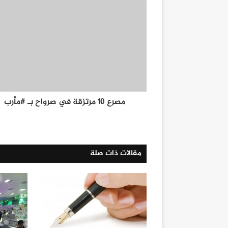
مصرع 10 مرتزقة في صرواح بـ #مأرب
مقالات ذات صلة