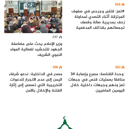
508
#تعز: قتلى وجرحى في صفوف
المرتزقة أثناء التصدي لمحاولة
زحف بمديرية صالة وقصف
تجمعاتهم بقذائف المدفعية
297
وزير الإعلام يحث على مضاعفة
الجهود للتحشيد لفعالية المولد
النبوي الشريف
598
563
وحدة القناصة: مصرع وإصابة 34
مصدر في الداخلية: ندعو شرفاء
منافقا بعمليات قنص في جبهات
اليمن إلى عدم الانجرار للدعوات
تعز ونهم وجبهات داخلية خلال
التخريبية التي تسعى إلى إثارة
اليومين الماضيين
الفتنة والإخلال بالامن