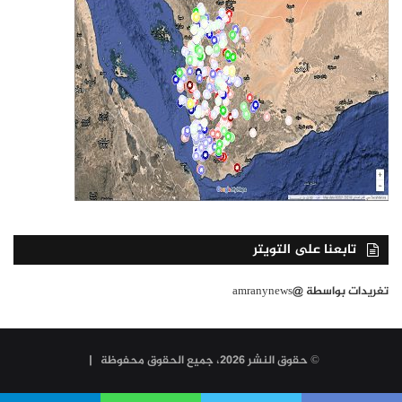
تابعنا على التويتر
تغريدات بواسطة @amranynews
© حقوق النشر 2026، جميع الحقوق محفوظة |