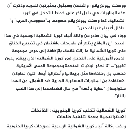
ووصفت بيونغ يانغ ٫ واشنطن وسيئول بمثيرتين للحرب، وذكرت أن
هذه المناورات هي دليل آخر على خطط للتدخل في كوريا
الشمالية. كما وصفت بيونغ يانغ خصومها بـ”مهووسي الحرب” و”
اطفال أغبياء غير ناضجين”.
وجاء في بيان صادر عن وكالة أنباء كوريا الشمالية الرسمية في هذا
الصدد: “إن الواقع يظهر أن طموحات واشنطن في تضييق الخناق
على كوريا الشمالية ما زالت قائمة، بالإضافة إلى حرص مجموعة
الدمى الأمريكية على التدخل في كوريا الشمالية الذي يبقى بدون
تغيير”… “لا نحذر الولايات المتحدة ومجموعة الدمى الأمريكية
فحسب بل وحلفاءها مثل بريطانيا وأستراليا أيضا، التين تحاولان
الاستفادة من المناورات العسكرية الجارية ضد الشمال، من أنهما
ستواجهان “نهاية بائسة” في حال انضمامهما إلى هذا اللعب
بالنار”.
كوريا الشمالية تكذب كوريا الجنوبية : القاذفات
الاستراتيجية معدة لتنفيذ طلعات
ونفت وكالة أنباء كوريا الشمالية الرسمية تصريحات كوريا الجنوبية،