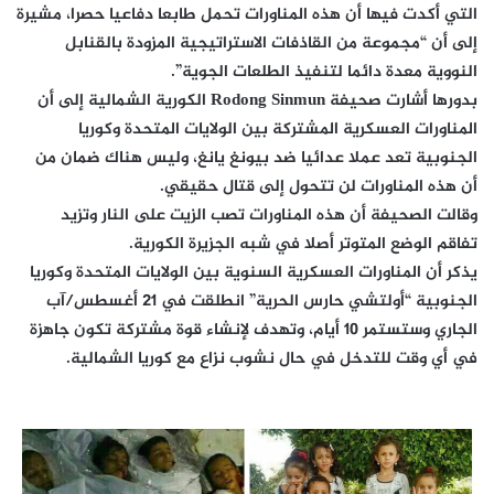
التي أكدت فيها أن هذه المناورات تحمل طابعا دفاعيا حصرا، مشيرة
إلى أن “مجموعة من القاذفات الاستراتيجية المزودة بالقنابل
النووية معدة دائما لتنفيذ الطلعات الجوية”.
بدورها أشارت صحيفة Rodong Sinmun الكورية الشمالية إلى أن
المناورات العسكرية المشتركة بين الولايات المتحدة وكوريا
الجنوبية تعد عملا عدائيا ضد بيونغ يانغ، وليس هناك ضمان من
أن هذه المناورات لن تتحول إلى قتال حقيقي.
وقالت الصحيفة أن هذه المناورات تصب الزيت على النار وتزيد
تفاقم الوضع المتوتر أصلا في شبه الجزيرة الكورية.
يذكر أن المناورات العسكرية السنوية بين الولايات المتحدة وكوريا
الجنوبية “أولتشي حارس الحرية” انطلقت في 21 أغسطس/آب
الجاري وستستمر 10 أيام، وتهدف لإنشاء قوة مشتركة تكون جاهزة
في أي وقت للتدخل في حال نشوب نزاع مع كوريا الشمالية.