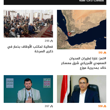
مقالات ذات صلة
295
فعالية لمكتب الأوقاف بذمار في
ذكرى الصرخة
510
#تعز: غارة لطيران العدوان
السعودي الأمريكي شرق معسكر
خالد بمديرية موزع
267
558