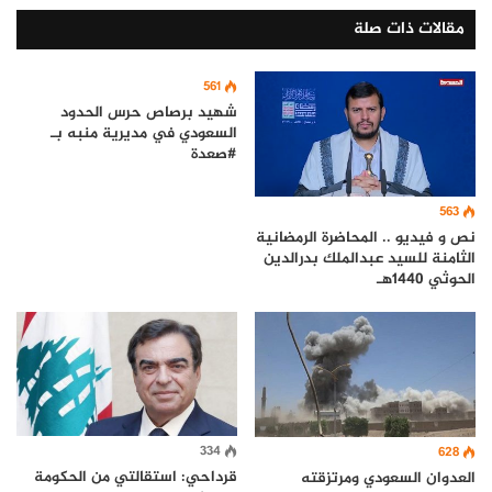
مقالات ذات صلة
561
شهيد برصاص حرس الحدود
السعودي في مديرية منبه بـ
#صعدة
563
نص و فيديو .. المحاضرة الرمضانية
الثامنة للسيد عبدالملك بدرالدين
الحوثي 1440هـ
334
628
قرداحي: استقالتي من الحكومة
العدوان السعودي ومرتزقته