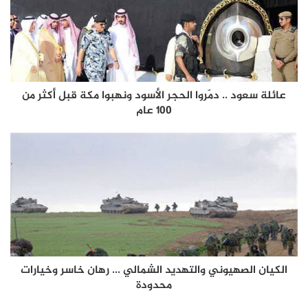
عائلة سعود .. دمّروا الحجر الأسود ونهبوا مكة قبل أكثر من
100 عام
الكيان الصهيوني والتهديد الشمالي ... رهان خاسر وخيارات
محدودة