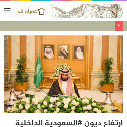
ارتفاع ديون #السعودية الداخلية