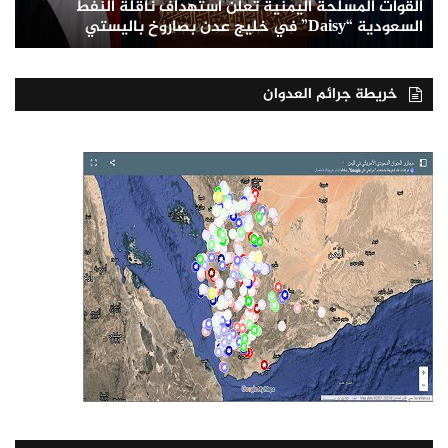
القوات المسلحة اليمنية تعلن استهداف ناقلة النفط
السعودية “Daisy” في خليج عدن بصاروخ باليستي
خريطة جرائم العدوان