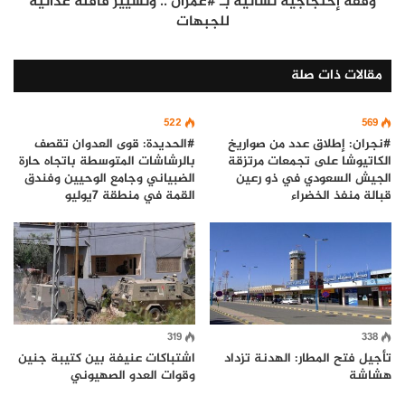
وقفة إحتجاجية نسائية بـ #عمران .. وتسيير قافلة غذائية
للجبهات
مقالات ذات صلة
522
569
#نجران: إطلاق عدد من صواريخ
#الحديدة: قوى العدوان تقصف
الكاتيوشا على تجمعات مرتزقة
بالرشاشات المتوسطة باتجاه حارة
الجيش السعودي في ذو رعين
الضبياني وجامع الوحيين وفندق
قبالة منفذ الخضراء
القمة في منطقة 7يوليو
319
338
تأجيل فتح المطار: الهدنة تزداد
اشتباكات عنيفة بين كتيبة جنين
هشاشة
وقوات العدو الصهيوني