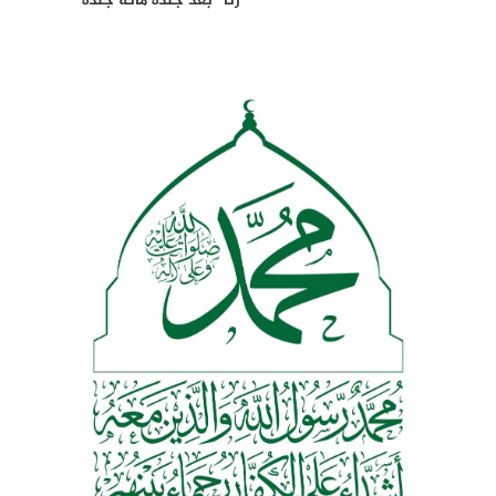
رنا” بعد جلده مائة جلدة