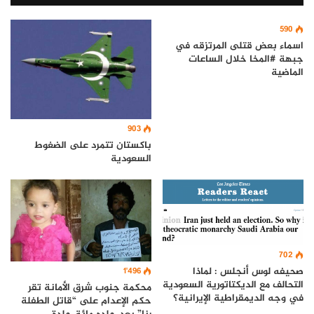
590
اسماء بعض قتلى المرتزقه في
جبهة #المخا خلال الساعات
الماضية
903
باكستان تتمرد على الضغوط
السعودية
702
صحيفه لوس أنجلس : لماذا
1٬496
التحالف مع الديكتاتورية السعودية
محكمة جنوب شرق الأمانة تقر
في وجه الديمقراطية الإيرانية؟
حكم الإعدام على “قاتل الطفلة