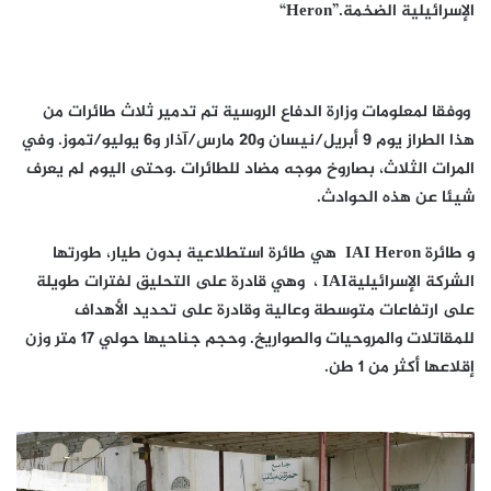
الإسرائيلية الضخمة
“Heron”.
ووفقا لمعلومات وزارة الدفاع الروسية تم تدمير ثلاث طائرات من
هذا الطراز يوم 9 أبريل/نيسان و20 مارس/آذار و6 يوليو/تموز. وفي
المرات الثلاث، بصاروخ موجه مضاد للطائرات
.
وحتى اليوم لم يعرف
شيئا عن هذه الحوادث
.
و طائرة
IAI Heron
هي طائرة استطلاعية بدون طيار، طورتها
الشركة الإسرائيلية
IAI
، وهي قادرة على التحليق لفترات طويلة
على ارتفاعات متوسطة وعالية وقادرة على تحديد الأهداف
للمقاتلات والمروحيات والصواريخ. وحجم جناحيها حولي 17 متر وزن
إقلاعها أكثر من 1 طن
.