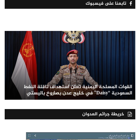
تابعنا على فيسبوك
القوات المسلحة اليمنية تعلن استهداف ناقلة النفط
السعودية “Daisy” في خليج عدن بصاروخ باليستي
خريطة جرائم العدوان