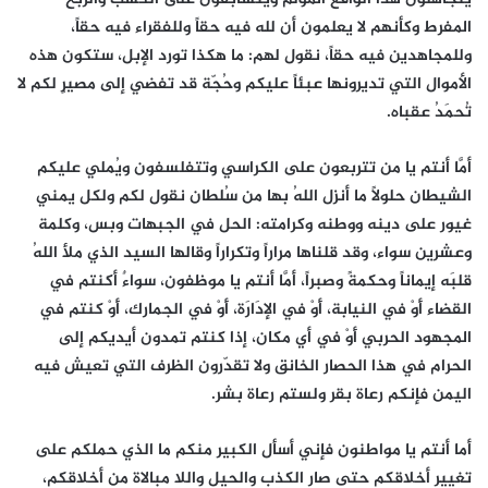
المفرط وكأنهم لا يعلمون أن لله فيه حقاً وللفقراء فيه حقاً،
وللمجاهدين فيه حقاً، نقول لهم: ما هكذا تورد الإبل، ستكون هذه
الأموال التي تديرونها عبئاً عليكم وحُجّة قد تفضي إلى مصيرٍ لكم لا
تُحمَدُ عقباه.
أمَّا أنتم يا من تتربعون على الكراسي وتتفلسفون ويُملي عليكم
الشيطان حلولاً ما أنزل اللهُ بها من سُلطان نقول لكم ولكل يمني
غيور على دينه ووطنه وكرامته: الحل في الجبهات وبس، وكلمة
وعشرين سواء، وقد قلناها مراراً وتكراراً وقالها السيد الذي ملأ اللهُ
قلبَه إيماناً وحكمةً وصبراً، أمَّا أنتم يا موظفون، سواءٌ أكنتم في
القضاء أَوْ في النيابة، أَوْ في الإدَارَة، أَوْ في الجمارك، أَوْ كنتم في
المجهود الحربي أَوْ في أي مكان، إذا كنتم تمدون أيديكم إلى
الحرام في هذا الحصار الخانق ولا تقدّرون الظرف التي تعيش فيه
اليمن فإنكم رعاة بقر ولستم رعاة بشر.
أما أنتم يا مواطنون فإني أسأل الكبير منكم ما الذي حملكم على
تغيير أخلاقكم حتى صار الكذب والحيل واللا مبالاة من أخلاقكم،