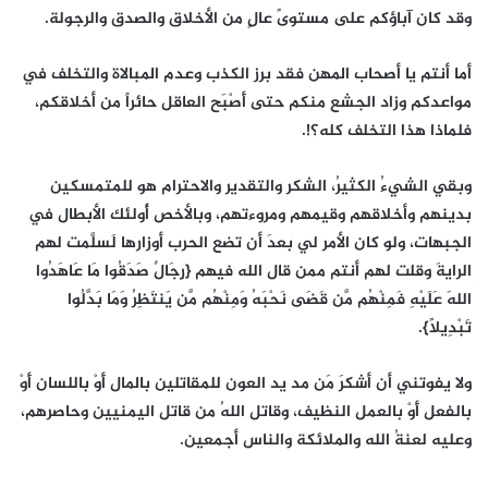
وقد كان آباؤكم على مستوىً عالٍ من الأخلاق والصدق والرجولة.
أما أنتم يا أصحاب المهن فقد برز الكذب وعدم المبالاة والتخلف في
مواعدكم وزاد الجشع منكم حتى أَصْبَح العاقل حائراً من أخلاقكم،
فلماذا هذا التخلف كله؟!.
وبقي الشيءُ الكثيرُ، الشكر والتقدير والاحترام هو للمتمسكين
بدينهم وأخلاقهم وقيمهم ومروءتهم، وبالأخص أُولئك الأبطال في
الجبهات، ولو كان الأمر لي بعدَ أن تضع الحرب أوزارها لَسلَّمت لهم
الرايةَ وقلت لهم أنتم ممن قال الله فيهم {رِجَالٌ صَدَقُوا مَا عَاهَدُوا
اللهَ عَلَيْهِ فَمِنْهُم مَّن قَضَى نَحْبَهُ وَمِنْهُم مَّن يَنتَظِرُ وَمَا بَدَّلُوا
تَبْدِيلاً}.
ولا يفوتني أن أشكرَ مَن مد يد العون للمقاتلين بالمال أَوْ باللسان أَوْ
بالفعل أَوْ بالعمل النظيف، وقاتل اللهُ من قاتل اليمنيين وحاصرهم،
وعليه لعنةُ الله والملائكة والناس أجمعين.