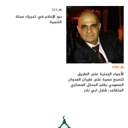
324
دورُ الإعلام في تحريك عجلة
التنمية
1٬000
الأجواء اليمنية على الطريق
لتصبح عصية على طيران العدوان
السعودي بقلم المحلل العسكري
المتقاعد: شارل ابي نادر