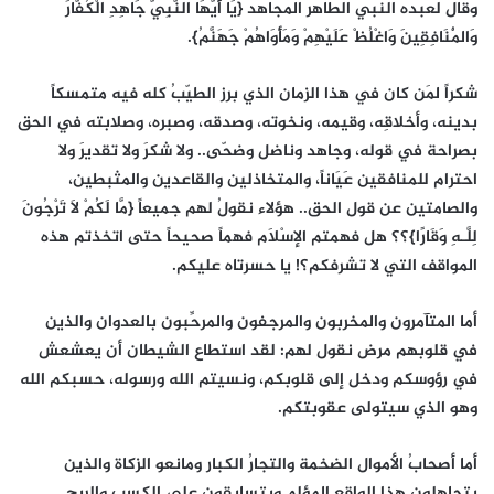
وقال لعبده النبي الطاهر المجاهد {يَا أَيُّهَا النَّبِيُّ جَاهِدِ الْكُفَّارَ
وَالْمُنَافِقِينَ وَاغْلُظْ عَلَيْهِمْ وَمَأْوَاهُمْ جَهَنَّمُ}.
شكراً لمَن كان في هذا الزمان الذي برز الطيّبُ كله فيه متمسكاً
بدينه، وأخلاقِه، وقيمه، ونخوته، وصدقه، وصبره، وصلابته في الحق
بصراحة في قوله، وجاهد وناضل وضحّى.. ولا شكرَ ولا تقديرَ ولا
احترام للمنافقين عَيَاناً، والمتخاذلين والقاعدين والمثبطين،
والصامتين عن قول الحق.. هؤلاء نقولُ لهم جميعاً {مَّا لَكُمْ لاَ تَرْجُونَ
لِلَّـهِ وَقَارًا}؟؟ هل فهمتم الإسْلَام فهماً صحيحاً حتى اتخذتم هذه
المواقف التي لا تشرفكم؟! يا حسرتاه عليكم.
أما المتآمرون والمخربون والمرجفون والمرحِّبون بالعدوان والذين
في قلوبهم مرض نقول لهم: لقد استطاع الشيطان أن يعشعش
في رؤوسكم ودخل إلى قلوبكم، ونسيتم الله ورسوله، حسبكم الله
وهو الذي سيتولى عقوبتكم.
أما أصحابُ الأموال الضخمة والتجارُ الكبار ومانعو الزكاة والذين
يتجاهلون هذا الواقع المؤلم ويتسابقون على الكسب والربح