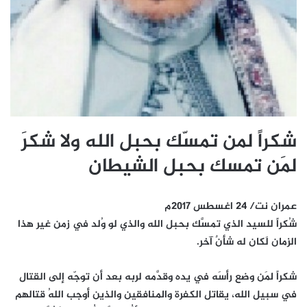
شكراً لمن تمسّك بحبل الله ولا شكرَ
لمَن تمسك بحبل الشيطان
عمران نت/ 24 اغسطس 2017م
شُكراً للسيد الذي تمسَّك بحبل الله والذي لو وُلد في زمن غير هذا
الزمان لَكان له شأنٌ آخر.
شكراً لمَن وضع رأسَه في يده وقدَّمه لربه بعد أن توجّه إلى القتال
في سبيل الله، يقاتل الكفرة والمنافقين والذين أوجب اللهُ قتالهم