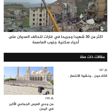
اكثر من 30 شهيدا وجريحا في غارات لتحالف العدوان على
أحياء سكنية جنوب العاصمة
مقالات ذات صلة
387
الكادحون ..ونشوة الانتصار .
288
من وحي العرس الجماعي الأكبر
في اليمن