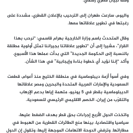
وفقا لبيان قطري رسمي.
واليوم، سارعت طهران إلى الترحيب بالإعلان القطري، مشددة على
رغبتها في تطوير علاقاتها معها.
وقال المتحدث باسم وزارة الخارجية بهرام قاسمي: “نرحب بهذا
القرار”، مشيرا إلى أن “تطوير علاقاتنا بجيراننا تمثل أولوية مطلقة
بالنسبة إلى الحكومة الجديدة” التي بدأت عملها هذا الأسبوع.
وأكد “إننا نؤيد أي خطوة بناءة وإيجابية” في هذا الشأن.
وفي أسوأ أزمة ديبلوماسية في منطقة الخليج منذ أعوام، قطعت
السعودية والإمارات العربية المتحدة والبحرين ومصر علاقاتها
الديبلوماسية بقطر في 5 يونيو، متهمة إياها بدعم الإرهاب
والتقرّب من إيران، الخصم الاقليمي الرئيسي للسعودية.
واتخذت الدول الأربع إجراءات بحق قطر بهدف الضغط عليها،
سياسيا واقتصاديا، بينها منع الطائرات القطرية من الهبوط في
مطاراتها. وترفض الدوحة الاتهامات الموجهة إليها، وتقول إن الدول