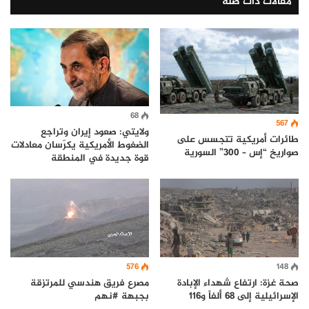
مقالات ذات صلة
68
567
ولايتي: صعود إيران وتراجع
طائرات أمريكية تتجسس على
الضغوط الأمريكية يكرّسان معادلات
صواريخ “إس – 300” السورية
قوة جديدة في المنطقة
576
148
صحة غزة: ارتفاع شهداء الإبادة
مصرع فريق هندسي للمرتزقة
الإسرائيلية إلى 68 ألفاً و116
بجبهة #نهم