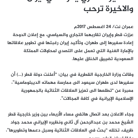
والاخيرة ترحب
عمران نت/ 24 اغسطس 2017م
عززت قطر وإيران تقاربهما التجاري والسياسي، مع إعلان الدوحة
إعادة سفيرها إلى طهران، وتأكيد إيران رغبتها في تطوير علاقاتها
بالإمارة الغنية التي تعمل على التصدي لمحاولات المملكة
السعودية تضييق الخناق عليها.
وقالت وزارة الخارجية القطرية في بيان: “أعلنت دولة قطر (…) أن
سفيرها لدى طهران سيعود الى ممارسة مهماته الديبلوماسية”،
معبرة عن “تطلعها الى تعزيز العلاقات الثنائية بالجمهورية
الإسلامية الإيرانية في كافة المجالات”.
وجاء الاعلان بعد اتصال هاتفي مساء الأربعاء بين وزير خارجية قطر
الشيخ محمد بن عبدالرحمن آل ثاني ونظيره الإيراني محمد جواد
ظريف، تخلله “بحث في العلاقات الثنائية وسبل دعمها وتطويرها”،