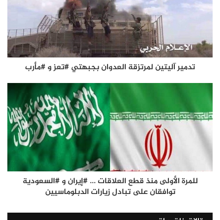
تدمير آليتين لمرتزقة العدوان بجبهتي #تعز و #مأرب
للمرة الأولى منذ قطع العلاقات ... #إيران و #السعودية
توافقان على تبادل زيارات الدبلوماسيين