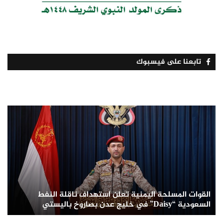
تابعنا على فيسبوك
القوات المسلحة اليمنية تعلن استهداف ناقلة النفط
السعودية “Daisy” في خليج عدن بصاروخ باليستي