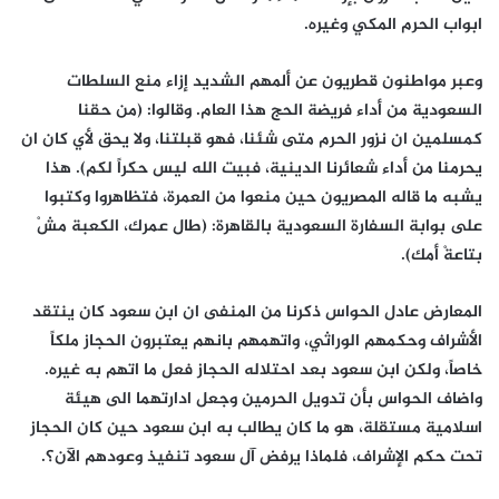
ابواب الحرم المكي وغيره.
وعبر مواطنون قطريون عن ألمهم الشديد إزاء منع السلطات
السعودية من أداء فريضة الحج هذا العام. وقالوا: (من حقنا
كمسلمين ان نزور الحرم متى شئنا، فهو قبلتنا، ولا يحق لأي كان ان
يحرمنا من أداء شعائرنا الدينية، فبيت الله ليس حكراً لكم). هذا
يشبه ما قاله المصريون حين منعوا من العمرة، فتظاهروا وكتبوا
على بوابة السفارة السعودية بالقاهرة: (طال عمرك، الكعبة مشْ
بتاعةْ أمك).
المعارض عادل الحواس ذكرنا من المنفى ان ابن سعود كان ينتقد
الأشراف وحكمهم الوراثي، واتهمهم بانهم يعتبرون الحجاز ملكاً
خاصاً، ولكن ابن سعود بعد احتلاله الحجاز فعل ما اتهم به غيره.
واضاف الحواس بأن تدويل الحرمين وجعل ادارتهما الى هيئة
اسلامية مستقلة، هو ما كان يطالب به ابن سعود حين كان الحجاز
تحت حكم الإشراف، فلماذا يرفض آل سعود تنفيذ وعودهم الآن؟.