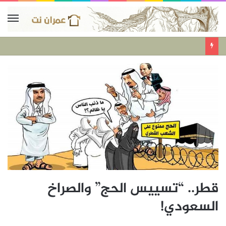
قطر.. “تسييس الحج” والصراخ
السعودي!