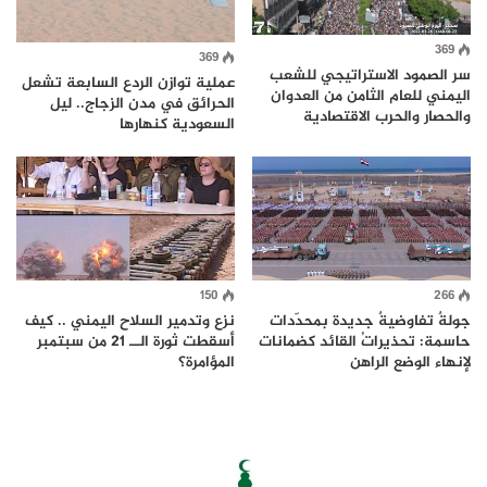
369
369
سر الصمود الاستراتيجي للشعب
عملية توازن الردع السابعة تشعل
اليمني للعام الثامن من العدوان
الحرائق في مدن الزجاج.. ليل
والحصار والحرب الاقتصادية
السعودية كنهارها
150
266
جولةٌ تفاوضيةٌ جديدة بمحدّدات
نزع وتدمير السلاح اليمني .. كيف
حاسمة: تحذيراتُ القائد كضمانات
أسقطت ثورة الــ 21 من سبتمبر
لإنهاء الوضع الراهن
المؤامرة؟