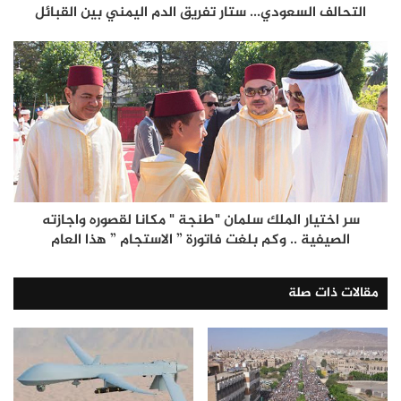
التحالف السعودي... ستار تفريق الدم اليمني بين القبائل
سر اختيار الملك سلمان "طنجة " مكانا لقصوره واجازته
الصيفية .. وكم بلغت فاتورة ” الاستجام ” هذا العام
مقالات ذات صلة