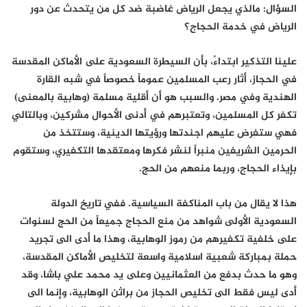
السؤال: مالذي يجعل الرياض غاضبة ضد كل من يتحدث عن دور
الرياض في خدمة الحجاج؟
علينا التذكير ابتداءً، بأن السيطرة السعودية على الأماكن المقدسة
في الحجاز، أثار رعب المسلمين عموماً خصوصاً في شبه القارة
الهندية وفي مصر. والسبب هو أن أقلية مسلمة (وهابية بالمعنى)
تكفر كل المسلمين، وتعتبرهم في أدنى الأحوال مشركين، وبالتالي
فهي ستفرض عليهم اجندتها ورؤيتها الدينية، وستتخذ من
الحرمين الشريفين منبراً لنشر فكرها ومعتقدها التكفيري، وستقوم
بإيذاء الحجاج، وربما منعهم من الحج.
هذا لا يقال من باب المناكفة السياسية. ففي تاريخ الدولة
السعودية الأولى شواهد من منع الحجاج جميعاً من الحج لسنوات
على خلفية تكفيرهم من رموز الوهابية، وهذا ما أدى الى تجريد
حملة بمباركة شعبية اسلامية واسعة لتخليص الأماكن المقدسة،
وهو ما حدث بدفع من العثمانيين وعلى يد محمد علي باشا، وقد
أدى ليس فقط الى تخليص الحجاز من براثن الوهابية، وإنما الى