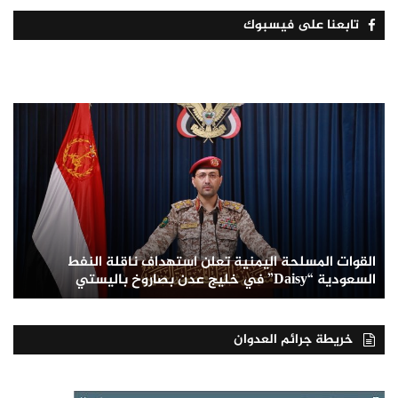
تابعنا على فيسبوك
القوات المسلحة اليمنية تعلن استهداف ناقلة النفط
السعودية “Daisy” في خليج عدن بصاروخ باليستي
خريطة جرائم العدوان