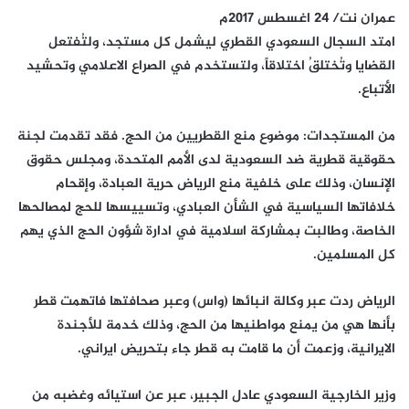
عمران نت/ 24 اغسطس 2017م
امتد السجال السعودي القطري ليشمل كل مستجد، ولتُفتعل
القضايا وتُختلقُ اختلاقاً، ولتستخدم في الصراع الاعلامي وتحشيد
الأتباع.
من المستجدات: موضوع منع القطريين من الحج. فقد تقدمت لجنة
حقوقية قطرية ضد السعودية لدى الأمم المتحدة، ومجلس حقوق
الإنسان، وذلك على خلفية منع الرياض حرية العبادة، وإقحام
خلافاتها السياسية في الشأن العبادي، وتسييسها للحج لمصالحها
الخاصة، وطالبت بمشاركة اسلامية في ادارة شؤون الحج الذي يهم
كل المسلمين.
الرياض ردت عبر وكالة انبائها (واس) وعبر صحافتها فاتهمت قطر
بأنها هي من يمنع مواطنيها من الحج، وذلك خدمة للأجندة
الايرانية، وزعمت أن ما قامت به قطر جاء بتحريض ايراني.
وزير الخارجية السعودي عادل الجبير، عبر عن استيائه وغضبه من