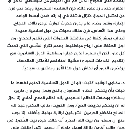
باهظة على الحجاج الذين هم في أكثرهم من متوسطي الدخل او
الفقراء حتى. زد على ذلك، فإن السلطة السعودية وبعد نحو قرن
من احتلال الحجاز، لاتزال فاشلة في إدارته ضمن أبسط قواعد
الإدارة، وقلما مضى عام بدون حدوث كوارث تودي بآلاف الحجاج.
وعلى هذا الأساس، فإن هناك دعوات من دول اسلامية عديدة
تطالب بمشاركتها في مناقشة الخدمات التي تقدم للحجاج، من
اجل الحفاظ على ارواح مواطنيها، وعدم تكرار المآسي التي تحدث
كل عام. لكن ال سعود الذين قبلوا مساهمة الدول الاسلامية في
(تقديم الخدمات للحجاج) عشية احتلالهم للأماكن المقدسة،
يرفضون اليوم أي نقاش حول هذا الأمر، ويعتبرونه سيادياً.
د. مضاوي الرشيد كتبت: (لو ان الدول الاسلامية تحترم نفسها ما
قبلت بأن يتحكم النظام السعودي بالحج وبمن يحج واي طريق
يسلك)؛ ووصفت النظام السعودي بأنه نظام قمعي أُحادي (لا يحق
له ان يتحكم بفريضة الحج). ومن الكويت، طالب الدكتور عبدالله
الصالح باخضاع الحرمين الشريفين لرقابة دولية. وأضاف: (لا يجب
منع اي مسلم من بيت الله، لمجرد أنه خالف هوى بيت الحُكم). في
حين طالب آخرون بإزالة اسماء ملوك آل سعود التي أطلقت على