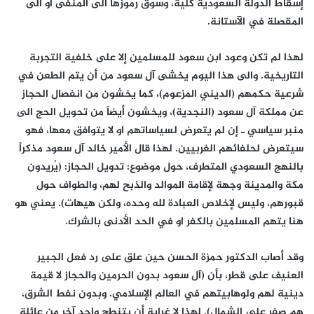
إسقاط الدولة السعودية كلية، وسوق رموزها الى المنفى او الى
المقصلة في الآستانة.
لهذا لم تكن وعود ابن سعود للمسلمين إلا على خلفية التجربة
التاريخية. والى هذا اليوم يخشى آل سعود من أن يتم الطعن في
شرعية حكمهم (الديني المزعوم)، كما يخشون من انفصال الحجاز
عن مملكة آل سعود (النجدية)، ويخشون أيضاً من تحويل الحج الى
منبر سياسي ـ إن لم يتعرض لسياساتهم او لا يتوافق معها، فهو
سيتعرض لحلفائهم الغربيين. لهذا قال الأمير خالد آل سعود مذكراً
بالنهج السعودي المتطرف، حول موضوع: تدويل الحجاز: (يُريدون
مكة والمدينة وجهة لإقامة الموالد والذبح لهم، والطواف حول
قبورهم، وليس لإخلاص العبادة لله وحده، ولكن هيهات). يعني هو
هنا يتهم المسلمين بالكفر او في الحد الأدنى بالشرك.
وقد أصاب الدكتور حمزة الحسن حين علق على رد فعل الجبير
العنيف على قطر، بأن (آل سعود بدون الحرمين والحجاز لا قيمة
دينية لهم ولوهابيتهم في العالم الإسلامي. وبدون نفط الشرق،
هم صفر على الشمال). لهذا لا غرابة أن يتنطح واحد آخر من عائلة