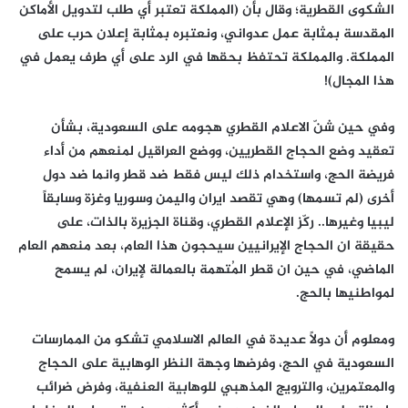
الشكوى القطرية؛ وقال بأن (المملكة تعتبر أي طلب لتدويل الأماكن
المقدسة بمثابة عمل عدواني، ونعتبره بمثابة إعلان حرب على
المملكة. والمملكة تحتفظ بحقها في الرد على أي طرف يعمل في
هذا المجال)!
وفي حين شنّ الاعلام القطري هجومه على السعودية، بشأن
تعقيد وضع الحجاج القطريين، ووضع العراقيل لمنعهم من أداء
فريضة الحج، واستخدام ذلك ليس فقط ضد قطر وانما ضد دول
أخرى (لم تسمها) وهي تقصد ايران واليمن وسوريا وغزة وسابقاً
ليبيا وغيرها.. ركّز الإعلام القطري، وقناة الجزيرة بالذات، على
حقيقة ان الحجاج الإيرانيين سيحجون هذا العام، بعد منعهم العام
الماضي، في حين ان قطر المُتهمة بالعمالة لإيران، لم يسمح
لمواطنيها بالحج.
ومعلوم أن دولاً عديدة في العالم الاسلامي تشكو من الممارسات
السعودية في الحج، وفرضها وجهة النظر الوهابية على الحجاج
والمعتمرين، والترويج المذهبي للوهابية العنفية، وفرض ضرائب