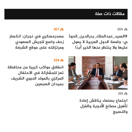
مقالات ذات صلة
507
500
#السيد_عبدالملك_بدرالدين_الحوث
مصدرعسكري في نجران: انكسار
ي: جامعة الدول العربية لا يعول
زحف واسع للجيش السعودي
عليها ولا ينتظر منها الخير أبدًا
ومرتزقته على موقع الشرفة
528
انطلاق مواكب كبيرة من محافظة
تعز للمشاركة في الاحتفال
المركزي بالمولد النبوي الشريف
بميدان السبعين
365
اجتماع بصنعاء يناقش إعادة
تأهيل مصانع الأدوية والغزل
والنسيج