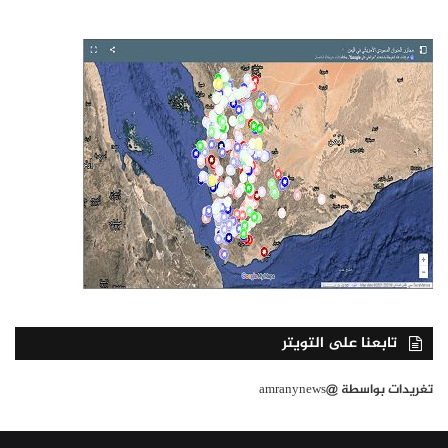
تابعنا على التويتر
تغريدات بواسطة @amranynews