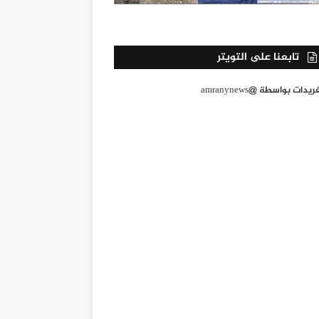
تابعنا على التويتر
يدات بواسطة @amranynews