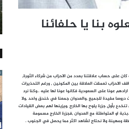
وه بنا يا حلفائنا
 كان على حساب علاقتنا بعدد من الاحزاب من شركاء الثورة,
قف الاحزاب تعمقت العلاقة بين المكونين , ورغم التحذيرات
ادهم عونا على السعودية فكانوا عونا لها عليه ..وكنا نرد
ثورة فبراير 2011 وسبتمبر 2014م كانت دروسا مفيدة للجميع ,والعدوان جمعنا في خندق واحد ,ولا
 تنخدع بأول جزرة يلوح بها الخارج ,ويزينها لهم بعض القيادات
ذبة او المتواطئة مع العدوان ,فجزرة الخارج مسمومة
ظة ومهينة ولا نحتاج لشاهد اكثر مما يحصل في الجنوب .