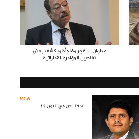
عطوان .. يفجر مفاجأة ويكشف بعض
تفاصيل المؤامرة_الاماراتية
503
لماذا نحن في اليمن ؟!!