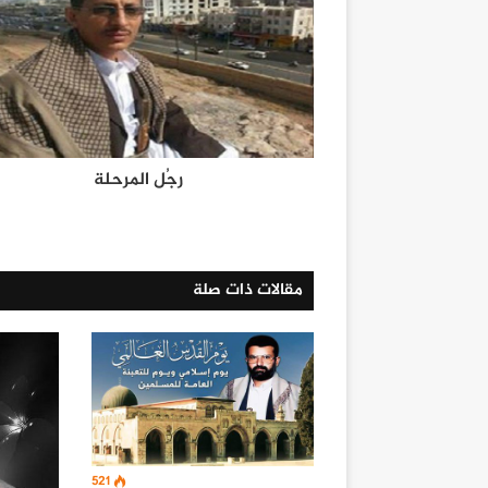
رجُل المرحلة
مقالات ذات صلة
521