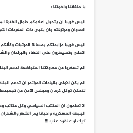
يا حلفائنا واخوتنا :
اليس غريبا ان يتحول اعلامكم طوال الفترة ا
العدوان ومرتزقته وان يتبى ذات المفردات التي 
اليس غريبا مزايدتكم بمسالة المرتبات وكأنكم
الاعلى وتسيطرون على القضاء والبرلمان والشو
الم تسخروا من محاولاتنا المتواضعة لدعم البنك
الم يكن الاولى بقيادات المؤتمر ان تدعم البنك
تتمكن توكل كرمان ومجلس الامن من تجميدها و
الا تعلمون ان المكتب السياسي وكل مكاتب وهيئا
الجبهة العسكرية واحيانا يمر الشهر والشهرا
كيك او عنقود عنب !!!