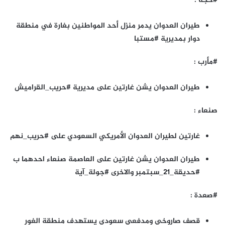
#حجة :
طيران العدوان يدمر منزل أحد المواطنين بغارة في منطقة
دوار بمديرية #مستبا
#مأرب :
طيران العدوان يشن غارتين على مديرية #حريب_القراميش
صنعاء :
غارتين لطيران العدوان الأمريكي السعودي على #حريب_نهم
طيران العدوان يشن غارتين على العاصمة صنعاء احدهما ب
#حديقة_21_سبتمبر والاخرى #جولة_آية
#صعدة :
قصف صاروخي ومدفعي سعودي يستهدف منطقة الغور