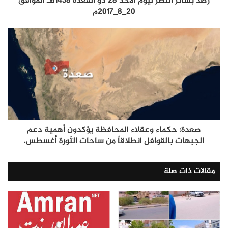
رصد بشائر النصر ليوم الأحد 28 ذو القعدة 1438هـ الموافق
20_8_2017م
صعدة: حكماء وعقلاء المحافظة يؤكدون أهمية دعم
الجبهات بالقوافل انطلاقاً من ساحات الثورة أغسطس.
مقالات ذات صلة