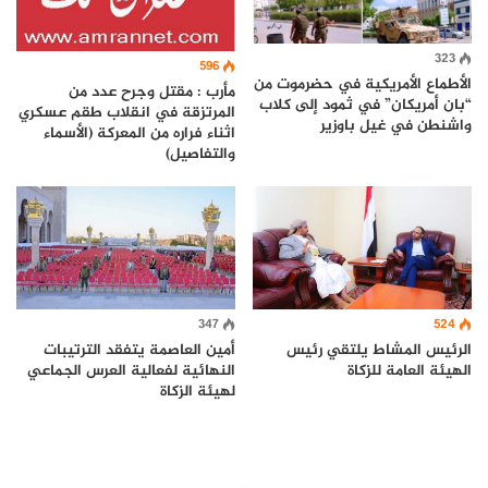
323
596
الأطماع الأمريكية في حضرموت من
مأرب : مقتل وجرح عدد من
“بان أمريكان” في ثمود إلى كلاب
المرتزقة في انقلاب طقم عسكري
واشنطن في غيل باوزير
اثناء فراره من المعركة (الأسماء
والتفاصيل)
347
524
الرئيس المشاط يلتقي رئيس
أمين العاصمة يتفقد الترتيبات
الهيئة العامة للزكاة
النهائية لفعالية العرس الجماعي
لهيئة الزكاة