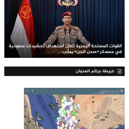
القوات المسلحة اليمنية تعلن استهداف تحشيدات سعودية
في معسكر «صحن الجن» بمأرب
خريطة جرائم العدوان