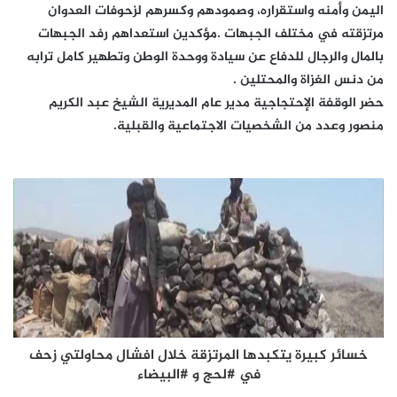
اليمن وأمنه واستقراره، وصمودهم وكسرهم لزحوفات العدوان
مرتزقته في مختلف الجبهات .مؤكدين استعداهم رفد الجبهات
بالمال والرجال للدفاع عن سيادة ووحدة الوطن وتطهير كامل ترابه
من دنس الغزاة والمحتلين .
حضر الوقفة الإحتجاجية مدير عام المديرية الشيخ عبد الكريم
منصور وعدد من الشخصيات الاجتماعية والقبلية.
خسائر كبيرة يتكبدها المرتزقة خلال افشال محاولتي زحف
في #لحج و #البيضاء