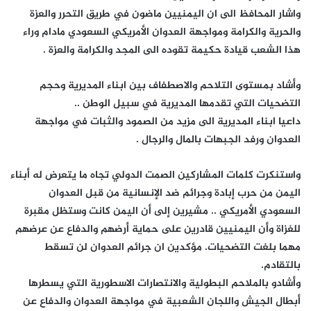
واشار المحافظ الى ان اليمنيين ماضون في طريق التحرر والعزة
والحرية والكرامة ومواجهة العدوان الأمريكي السعودي مادام وراء
هذا الشعب قيادة حكيمة تقوده الى المجد والكرامة والعزة .
وأشاد بمستوى التلاحم والاصطفاف بين ابناء المديرية وحجم
التضحيات التي تقدمها المديرية في سبيل الوطن ..
داعيا ابناء المديرية الى مزيد من الصمود والثبات في مواجهة
العدوان ورفد الجبهات بالمال والرجال .
واستنكرت كلمات المشاركين الصمت الدولي تجاه ما يتعرض له أبناء
اليمن من حرب إبادة وجرائم ضد الإنسانية من قبل العدوان
السعودي الأمريكي .. مشيرين إلى أن اليمن كانت وستظل مقبرة
للغزاة وأن اليمنيين قادرين على حماية أرضهم والدفاع عن عرضهم
مهما بلغت التضحيات. مؤكدين ان جرائم العدوان لن تسقط
بالتقادم.
وأشادو بالملاحم البطولية والانتصارات الاسطورية التي يسطرها
أبطال الجيش واللجان الشعبية في مواجهة العدوان والدفاع عن