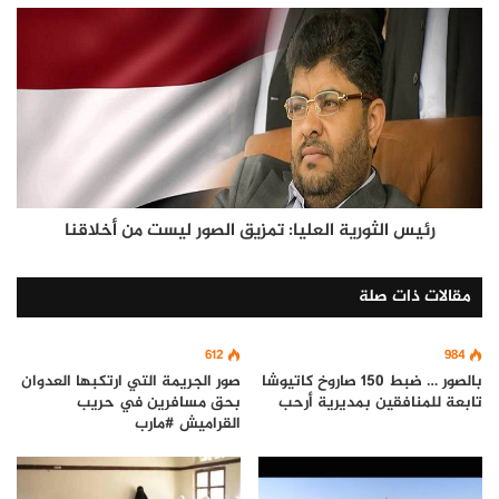
رئيس الثورية العليا: تمزيق الصور ليست من أخلاقنا
مقالات ذات صلة
612
984
بالصور … ضبط 150 صاروخ كاتيوشا
صور الجريمة التي ارتكبها العدوان
تابعة للمنافقين بمديرية أرحب
بحق مسافرين في حريب
القراميش #مارب