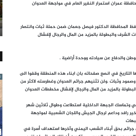
حافظة عمران استمرار النفير العام في مواجهة العدوان
افظ المحافظة الدكتور فيصل جعمان ضمن حملة ثبات وانتصار
ات الشرف والبطولة بالمزيد من المال والرجال لإفشال
وطن والدفاع عن سيادته ووحدة أراضية .
التاريخ في انصع صفحاته بان ابناء هذه المنطقة وقفوا الى
 وصمود وثبات .ولن تثنيهم جرائم العدوان وغطرسته لاكثر من
لبطولة بالمزيد من المال والرجال لإفشال مخططات العدوان
لي وتماسك الجبهة الداخلية استطاعت وطوال ثلاثين شهر
ير رافد وداعم لرجال الجيش واللجان الشعبية لمواجهة
بهات
من جرائم بحق أبناء الشعب اليمني وآخرها استهداف أسرة في