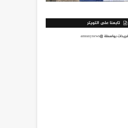
تابعنا على التويتر
يدات بواسطة @amranynews