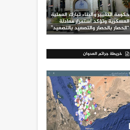
حكومة التغيير والبناء تبارك العملية
العسكرية وتؤكد استمرار معادلة
“الحصار بالحصار والتصعيد بالتصعيد”
خريطة جرائم العدوان