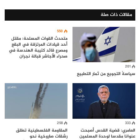
مقالات ذات صلة
550
متحدث القوات المسلحة: مقتل
أحد قيادات المرتزقة في البقع
ومصرع قائد كتيبة الهندسة في
صحراء الأجاشر قبالة نجران
201
سياسةُ التجويع من ثمار التطبيع
258
333
العامري: قضية القدس أصبحت
المقاومة الفلسطينية تطلق
عنوانا مقدسا لوحدة المسلمين
رشقات صاروخية نحو