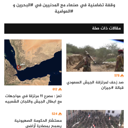
وقفة تضامنية في صنعاء مع المدنيين في #البحرين و
#العوامية
مقالات ذات صلة
578
صد زحف لمرتزقة الجيش السعودي
قبالة #جيزان
612
تعز : مصرع 11 مرتزقا في مواجهات
مع ابطال الجيش واللجان الشعبيه
524
مستشار الحكومة الصهيونية
يسمح بمصادرة أراضي