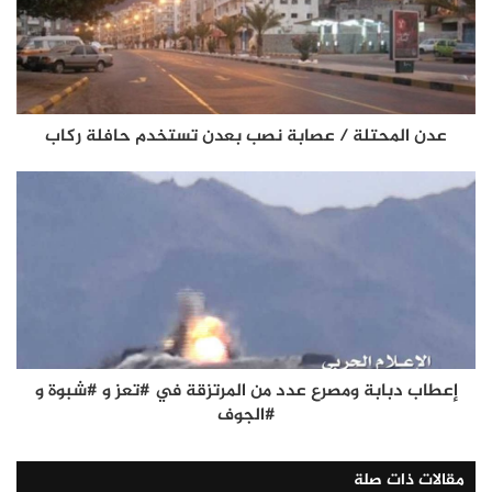
عدن المحتلة / عصابة نصب بعدن تستخدم حافلة ركاب
إعطاب دبابة ومصرع عدد من المرتزقة في #تعز و #شبوة و
#الجوف
مقالات ذات صلة